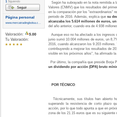
1
Siguiendo
Según ha subrayado en la nota remitida a 
Valores (CNMV) que los resultados del prime
Seguir
en la comparación por los "extraordinarios" 
periodo de 2016. Además, explica que
su deu
Página personal
alcanzaba los 5.614 millones de euros, u
www.mercatradingbolsa.com
del año anterior, cuando era de 4.938 millone
Valoración:
5.00
Aunque eso no ha afectado a los ingresos de
Tu Valoración:
junio sumó 10.004 millones de euros, un 8,7
*
*
*
*
*
2016, cuando alcanzaron los 9.203 millones. 
contribuyendo a mejorar los resultados de 201
visible en los próximos años", ha afirmado l
Por último, la compañía que preside Borja
un dividendo por acción (DPA) bruto míni
POR TÉCNICO
:
Técnicamente, sus títulos han abierto ho
superando la resistencia de corto plazo q
acción, por lo que todo apunta a que en próx
zona de los 21.15 euros que es su siguiente 