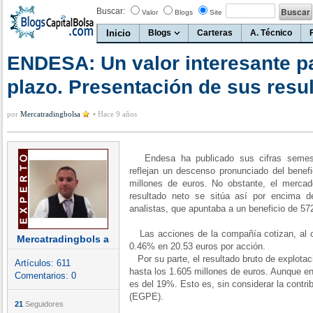
Buscar:
Valor
Blogs
Site
Inicio
Blogs
Carteras
A. Técnico
ENDESA: Un valor interesante pa
plazo. Presentación de sus resu
por
Mercatradingbolsa
•
Hace 9 años
Endesa ha publicado sus cifras semestr
reflejan un descenso pronunciado del benef
millones de euros. No obstante, el merca
resultado neto se sitúa así por encima 
analistas, que apuntaba a un beneficio de 57
Las acciones de la compañía cotizan, al c
Mercatradingbols a
0.46% en 20.53 euros por acción.
Por su parte, el resultado bruto de explota
Artículos:
611
hasta los 1.605 millones de euros. Aunque 
Comentarios:
0
es del 19%. Esto es, sin considerar la cont
(EGPE).
21
Seguidores