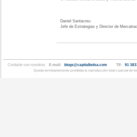
Daniel Santacreu
Jefe de Estrategias y Director de Mercatra
Contacte con nosotros:
E-mail:
blogs@capitalbolsa.com
Tlf:
91 383
Queda terminantemente prohibida la reproducción total o parcial de l