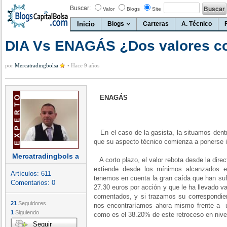
Buscar:
Valor
Blogs
Site
Inicio
Blogs
Carteras
A. Técnico
DIA Vs ENAGÁS ¿Dos valores co
por
Mercatradingbolsa
•
Hace 9 años
ENAGÁS
En el caso de la gasista, la situamos dentro
que su aspecto técnico comienza a ponerse in
Mercatradingbols a
A corto plazo, el valor rebota desde la direc
extiende desde los mínimos alcanzados 
Artículos:
611
tenemos en cuenta la gran caída que han sufr
Comentarios:
0
27.30 euros por acción y que le ha llevado 
comentados, y si trazamos su correspondient
21
Seguidores
nos encontraríamos ahora mismo frente a u
1
Siguiendo
como es el 38.20% de este retroceso en nive
Seguir