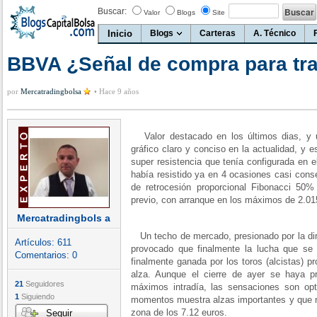
Buscar:
Valor
Blogs
Site
Inicio
Blogs
Carteras
A. Técnico
BBVA ¿Señal de compra para tr
por
Mercatradingbolsa
•
Hace 9 años
Valor destacado en los últimos dias, y 
gráfico claro y conciso en la actualidad, y 
super resistencia que tenía configurada en e
había resistido ya en 4 ocasiones casi conse
de retrocesión proporcional Fibonacci 50%
previo, con arranque en los máximos de 2.015
Mercatradingbols a
Un techo de mercado, presionado por la dire
Artículos:
611
provocado que finalmente la lucha que se 
Comentarios:
0
finalmente ganada por los toros (alcistas) p
alza. Aunque el cierre de ayer se haya p
21
Seguidores
máximos intradía, las sensaciones son opt
1
Siguiendo
momentos muestra alzas importantes y que no
zona de los 7.12 euros.
Seguir