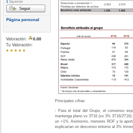
1
Siguiendo
Seguir
Página personal
.
Valoración:
0.00
Tu Valoración:
*
*
*
*
*
Principales cifras:
- Para el total del Grupo, el consenso es
mantenga plano vs 3T16 (vs 3% 3T16/2T16) y
un +1%. Asimismo, menores ROF y la aportac
explicarían un descenso entorno al 3% trimes