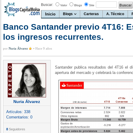
Buscar:
Valor
Blogs
Site
Inicio
Blogs
Carteras
A. Técnico
Banco Santander previo 4T16: Es
los ingresos recurrentes.
por
Nuria Álvarez
•
Hace 9 años
Santander publica resultados del 4T16 el d
apertura del mercado y celebrará la conferen
Nuria Álvarez
Artículos:
338
Comentarios:
0
8
Seguidores