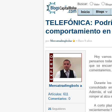
Buscar:
Valor
Blogs
Inicio
Blogs
TELEFÓNICA: Podrí
comportamiento en 
por
Mercatradingbolsa
•
Hace 9 años
Hoy vamos a 
pensamos todaví
que se encuen
comentaremos
Durante los ú
Mercatradingbols a
consolidado e
Además, el val
Artículos:
611
romper al alza 
Comentarios:
0
A corto plazo,
21
Seguidores
recientemente 