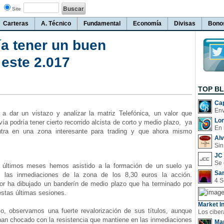
Site
Carteras
A. Técnico
Fundamental
Economía
Divisas
Bono
a tener un buen
este 2.017
TOP B
Cap
dar un vistazo y analizar la matriz Telefónica, un valor que
Lo
a podría tener cierto recorrido alcista de corto y medio plazo, ya
En 
tra en una zona interesante para trading y que ahora mismo
Al
.
Sin
JC 
ltimos meses hemos asistido a la formación de un suelo ya
San
n las inmediaciones de la zona de los 8,30 euros la acción.
or ha dibujado un banderín de medio plazo que ha terminado por
estas últimas sesiones.
Market In
 observamos una fuerte revalorización de sus títulos, aunque
han chocado con la resistencia que mantiene en las inmediaciones
Man