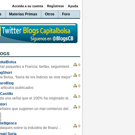
Acceda a su cuenta
Regístrese
Ayuda
s
Materias Primas
Otros
Foro
LOGS
italBolsa
0
Enviar paquetes a Francia: tarifas, seguimiento y ventajas destacadas
ngShort
0
la Bolsa, “fuera de los índices se vive mejor”
varoBlog
0
 artículos publicados
Castillo
0
Se da una señal que el 100% ha originado alzas en las bolsas
tori
0
4 Señales que sugieren un mal comienzo del 3T de la economía EEUU
telligence
0
Los ciberataques sobre la industria de finanzas se han duplicado este año
uel Soria