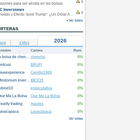
0
azones para ser alcista en las bolsas
C Inversiones
0
Monedas y Efecto “post-Trump”: ¿Un Dólar Americano operando en rangos?
• Ver todos
ARTERAS
2026
ana
1 Mes
ombre
Cartera
Rent.
la bolsa de chencho
chencho
0%
ontcusi
BRUFI
0%
ewexperience
Cerrillo1989
0%
Mindonium Inversions
IBEX35
0%
ubiod10
especulativa
0%
ue Ma La Bolsa
Que Ma La Bolsa
0%
eality trading
Aquiles
0%
avacapaca
Lavacapaca
0%
Ver todas