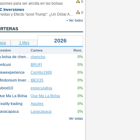
0
azones para ser alcista en las bolsas
C Inversiones
0
Monedas y Efecto “post-Trump”: ¿Un Dólar Americano operando en rangos?
• Ver todos
ARTERAS
2026
ana
1 Mes
ombre
Cartera
Rent.
la bolsa de chencho
chencho
0%
ontcusi
BRUFI
0%
ewexperience
Cerrillo1989
0%
Mindonium Inversions
IBEX35
0%
ubiod10
especulativa
0%
ue Ma La Bolsa
Que Ma La Bolsa
0%
eality trading
Aquiles
0%
avacapaca
Lavacapaca
0%
Ver todas