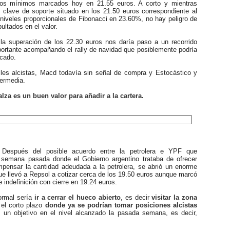
 los mínimos marcados hoy en 21.55 euros. A corto y mientras
l clave de soporte situado en los 21.50 euros correspondiente al
niveles proporcionales de Fibonacci en 23.60%, no hay peligro de
ultados en el valor.
 superación de los 22.30 euros nos daría paso a un recorrido
portante acompañando el rally de navidad que posiblemente podría
rcado.
s alcistas, Macd todavía sin señal de compra y Estocástico y
termedia.
alza es un buen valor para añadir a la cartera.
 Después del posible acuerdo entre la petrolera e YPF que
semana pasada donde el Gobierno argentino trataba de ofrecer
pensar la cantidad adeudada a la petrolera, se abrió un enorme
ue llevó a Repsol a cotizar cerca de los 19.50 euros aunque marcó
e indefinición con cierre en 19.24 euros.
ormal sería
ir a cerrar el hueco abierto
, es decir
visitar la zona
el corto plazo
donde ya se podrían tomar posiciones alcistas
n un objetivo en el nivel alcanzado la pasada semana, es decir,