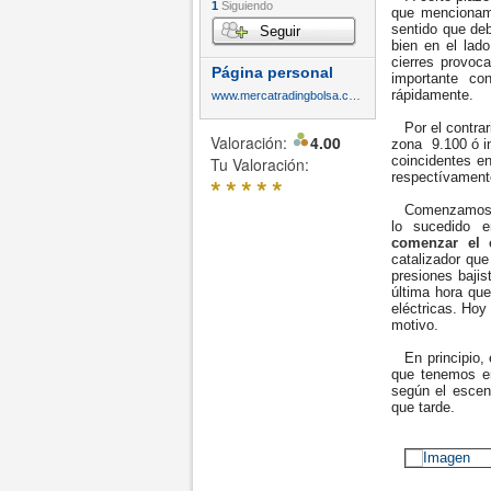
1
Siguiendo
que mencionam
sentido que deb
Seguir
bien en el lad
cierres provoc
Página personal
importante co
rápidamente.
www.mercatradingbolsa.com
Por el contrari
Valoración:
4.00
zona 9.100 ó i
coincidentes e
Tu Valoración:
respectívament
*
*
*
*
*
Comenzamos hoy
lo sucedido e
comenzar el 
catalizador que
presiones bajis
última hora que
eléctricas. Hoy
motivo.
En principio, e
que tenemos en
según el escena
que tarde.