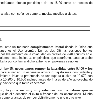
ndríamos situado por debajo de los 18.20 euros en precios de
l alza con señal de compra, medias móviles alcistas.
S
:
, ante un mercado
completamente lateral
donde lo único que
anso es el Dax alemán. En las dos últimas sesiones hemos
 posible aumento de la volatilidad en niveles de 9.400 puntos en el
 alemán, esto indicaría, en principio, que estaríamos ante un techo
ltaría por confirmar dicho extremo en próximas sesiones.
l Íbex35,
necesitamos romper la lateralidad entre 9.400 y los
para aunar en un escenario alcista o bajista más contundente y
miento. Nuestra preferencia es una ruptura al alza de 10.070 con
ia 10.200 y 10.500 incluso antes de finales de año aprovechando
ally navideño que tanto esperamos.
to,
hay que ser muy muy selectivo con los valores que se
ue de ello depende el éxito o fracaso de las operaciones. Mucho
 comprar antes de romper definitivamente uno u otro nivel.