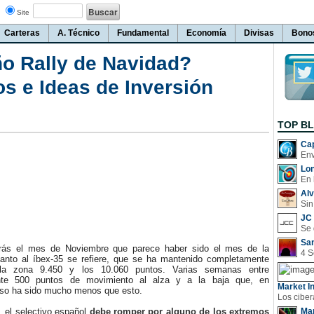
Site
Carteras
A. Técnico
Fundamental
Economía
Divisas
Bono
ño Rally de Navidad?
s e Ideas de Inversión
TOP B
Cap
Lo
En 
Al
Sin
JC 
San
 el mes de Noviembre que parece haber sido el mes de la
nto al íbex-35 se refiere, que se ha mantenido completamente
 la zona 9.450 y los 10.060 puntos. Varias semanas entre
te 500 puntos de movimiento al alza y a la baja que, en
Market In
uso ha sido mucho menos que esto.
 el selectivo español
debe romper por alguno de los extremos
Man