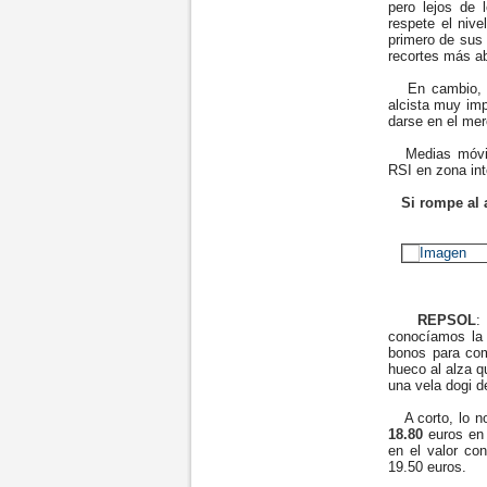
pero lejos de
respete el nive
primero de sus 
recortes más ab
En cambio, la
alcista muy im
darse en el me
Medias móvile
RSI en zona in
Si rompe al 
REPSOL
:
conocíamos la 
bonos para com
hueco al alza q
una vela dogi d
A corto, lo n
18.80
euros en 
en el valor co
19.50 euros.