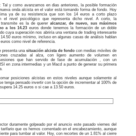
: Tal y como avanzamos en dias anteriores, la posible formación
 nueva onda alcista en el valor está tomando forma de fondo. Hoy
cima ya de su resistencia que son los 14 euros a corto plazo
n el nivel psicológico que representa dicho nivel. A corto, la
 transmite es la de querer
alcanzar, de nuevo, sus máximos
no a los 14.23
euros donde tenemos la formación de un doble
o cuya superación nos abriría una ventana de trading interesante
 14.50 euros mínimo, incluso en algunas casas de análisis hablan
 euros como nivel de referencia.
 presenta una
situación alcista de fondo
con medias móviles de
ones cruzadas al alza, con ligero aumento de volumen en
sesiones que han servido de fase de acumulación , con un
RSI en zona intermedias y un Macd a punto de generar su primera
a.
ar posiciones alcistas en estos niveles aunque solamente al
e tenga pensado invertir con la opción de incrementar al 100% de
 supera 14.25 euros o si cae a 13.50 euros.
ector duramente golpeado por el anuncio este pasado viernes del
it tarifario que os hemos comentado en el encabezamiento, aunque
ciente para tumbar al valor. Hoy, con recortes de un 1.81% al cierre