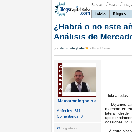
Buscar:
Valor
Blogs
Inicio
Blogs
¿Habrá o no este a
Análisis de Mercado
por
Mercatradingbolsa
•
Hace 12 años
Hola a todos:
Mercatradingbols a
Dejamos atrás
marmota en cua
Artículos:
611
lateral desde
Comentarios:
0
aproximadamen
ocasiones incl
21
Seguidores
A corto plazo,