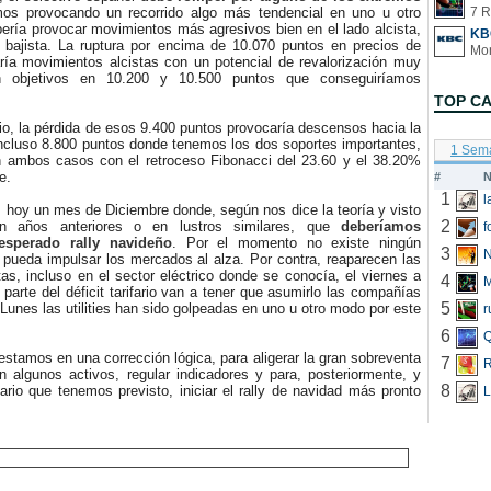
os provocando un recorrido algo más tendencial en uno u otro
7 R
ería provocar movimientos más agresivos bien en el lado alcista,
KB
o bajista. La ruptura por encima de 10.070 puntos en precios de
aría movimientos alcistas con un potencial de revalorización muy
n objetivos en 10.200 y 10.500 puntos que conseguiríamos
TOP C
o, la pérdida de esos 9.400 puntos provocaría descensos hacia la
ncluso 8.800 puntos donde tenemos los dos soportes importantes,
1 Sem
n ambos casos con el retroceso Fibonacci del 23.60 y el 38.20%
e.
#
N
1
 un mes de Diciembre donde, según nos dice la teoría y visto
2
n años anteriores o en lustros similares, que
deberíamos
f
esperado rally navideño
. Por el momento no existe ningún
3
N
 pueda impulsar los mercados al alza. Por contra, reaparecen las
tas, incluso en el sector eléctrico donde se conocía, el viernes a
4
 parte del déficit tarifario van a tener que asumirlo las compañías
5
 Lunes las utilities han sido golpeadas en uno u otro modo por este
r
6
Q
stamos en una corrección lógica, para aligerar la gran sobreventa
7
R
 algunos activos, regular indicadores y para, posteriormente, y
8
rio que tenemos previsto, iniciar el rally de navidad más pronto
L