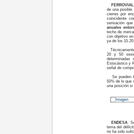
FERROVIAL
de una posible
cierres por en
coincidente co
sensación que
anuales entor
techo de mercad
con objetivo en
ya de los 15.20
Técnicamente
20 y 50 sesi
determinadas 
Estocástico y 
señal de compr
Se pueden tom
50% de lo que s
una posición si
ENDESA
: S
tema del défic
no ha sido sufi