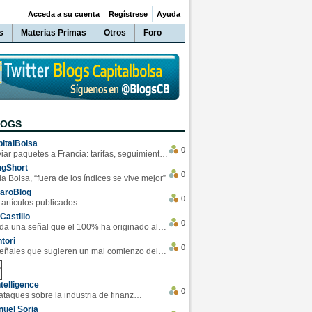
Acceda a su cuenta
Regístrese
Ayuda
s
Materias Primas
Otros
Foro
LOGS
italBolsa
0
Enviar paquetes a Francia: tarifas, seguimiento y ventajas destacadas
ngShort
0
la Bolsa, “fuera de los índices se vive mejor”
varoBlog
0
 artículos publicados
Castillo
0
Se da una señal que el 100% ha originado alzas en las bolsas
tori
0
4 Señales que sugieren un mal comienzo del 3T de la economía EEUU
telligence
0
Los ciberataques sobre la industria de finanzas se han duplicado este año
uel Soria