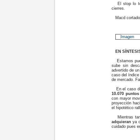
El stop lo te
cierres.
Macd cortado a
EN SÍNTESI
Estamos pues
sube sin desc
advertido de un
caso del índice
de mercado. Fa
En el caso de
10.070 puntos
con mayor movi
proyección hac
el hipotético r
Mientras tan
adquieran
ya q
cuidado pues en