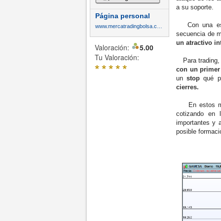
a su soporte.
Página personal
Con una estru
www.mercatradingbolsa.com
secuencia de 
un atractivo i
Valoración:
5.00
Tu Valoración:
Para trading
*
*
*
*
*
con un primer
un
stop
qué p
cierres.
En estos mom
cotizando en 
importantes y 
posible formaci