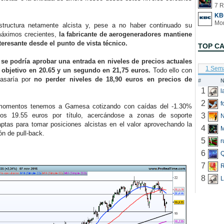
7 R
KB
ctura netamente alcista y, pese a no haber continuado su
máximos crecientes,
la fabricante de aerogeneradores mantiene
nteresante desde el punto de vista técnico.
TOP C
,
se podría aprobar una entrada en niveles de precios actuales
1 Sem
 objetivo en 20.65 y un segundo en 21,75 euros.
Todo ello con
asaría por
no perder niveles de 18,90 euros en precios de
#
N
1
2
f
entos tenemos a Gamesa cotizando con caídas del -1.30%
los 19.55 euros por título, acercándose a zonas de soporte
3
N
aptas para tomar posiciones alcistas en el valor aprovechando la
4
ón de pull-back.
5
r
6
Q
7
R
8
L