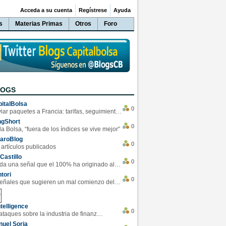
Acceda a su cuenta
Regístrese
Ayuda
s
Materias Primas
Otros
Foro
LOGS
italBolsa
0
Enviar paquetes a Francia: tarifas, seguimiento y ventajas destacadas
ngShort
0
la Bolsa, “fuera de los índices se vive mejor”
varoBlog
0
 artículos publicados
Castillo
0
Se da una señal que el 100% ha originado alzas en las bolsas
tori
0
4 Señales que sugieren un mal comienzo del 3T de la economía EEUU
telligence
0
Los ciberataques sobre la industria de finanzas se han duplicado este año
uel Soria