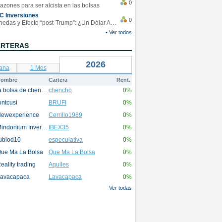
0
azones para ser alcista en las bolsas
C Inversiones
0
Monedas y Efecto “post-Trump”: ¿Un Dólar Americano operando en rangos?
• Ver todos
ARTERAS
2026
ana
1 Mes
ombre
Cartera
Rent.
la bolsa de chencho
chencho
0%
ontcusi
BRUFI
0%
ewexperience
Cerrillo1989
0%
Mindonium Inversions
IBEX35
0%
ubiod10
especulativa
0%
ue Ma La Bolsa
Que Ma La Bolsa
0%
eality trading
Aquiles
0%
avacapaca
Lavacapaca
0%
Ver todas