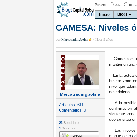
Buscar:
Valor
Blogs
Inicio
Blogs
GAMESA: Niveles óp
por
Mercatradingbolsa
•
Hace 9 años
Gamesa es uno 
mantienen una e
En la actualid
buscar zona d
nivel que ademá
describiendo.
Mercatradingbols a
A la posible f
Artículos:
611
confirmación a
Comentarios:
0
siguiente zona 
que se sitúa en
21
Seguidores
1
Siguiendo
Los niveles de
Seguir
ataque de los a