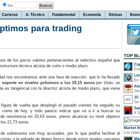
Site
Carteras
A. Técnico
Fundamental
Economía
Divisas
Bono
timos para trading
TOP B
de los pocos valores pertenecientes al selectivo español que
Cap
structura técnica alcista de corto o medio plazo.
Lo
ad nos encontramos ante una fase de reacción que lo ha llevado
En 
e
soporte en niveles próximos a los 19,15 euros
por título, un
Al
s es tangencial con la directriz alcista de medio plazo, que viene
Sin
JC 
igura de vuelta que desplegó el pasado viernes ha seguido su
San
l cierre de hoy, y todo parece indicar que va a ir a buscar su
de resistencia en 20,63 euros, previo alcanzar su nivel objetivo
 los 21,73 euros.
Market In
 sobreventa son muy acusados, por lo que podría facilitar el
lcistas o la entrada de dinero fresco desde estos niveles cercanos
Man