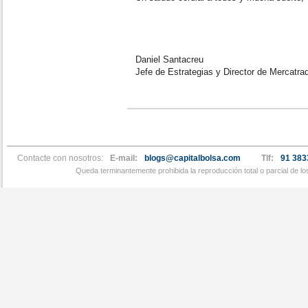
Daniel Santacreu
Jefe de Estrategias y Director de Mercatra
Contacte con nosotros:
E-mail:
blogs@capitalbolsa.com
Tlf:
91 383
Queda terminantemente prohibida la reproducción total o parcial de l