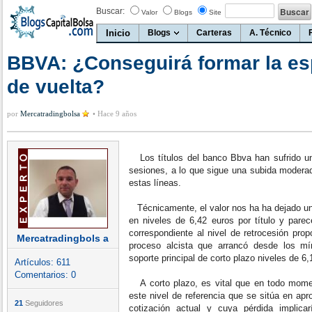
Buscar:
Valor
Blogs
Site
Inicio
Blogs
Carteras
A. Técnico
BBVA: ¿Conseguirá formar la es
de vuelta?
por
Mercatradingbolsa
•
Hace 9 años
Los títulos del banco Bbva han sufrido un 
sesiones, a lo que sigue una subida moderad
estas líneas.
Técnicamente, el valor nos ha ha dejado un 
en niveles de 6,42 euros por título y pare
correspondiente al nivel de retrocesión pro
Mercatradingbols a
proceso alcista que arrancó desde los mí
soporte principal de corto plazo niveles de 6,
Artículos:
611
Comentarios:
0
A corto plazo, es vital que en todo mom
este nivel de referencia que se sitúa en a
21
Seguidores
cotización actual y cuya pérdida implica