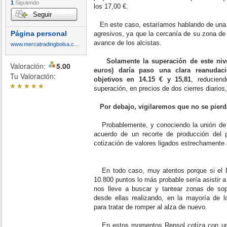
1
Siguiendo
los 17,00 €.
Seguir
En este caso, estaríamos hablando de una e
Página personal
agresivos, ya que la cercanía de su zona de 
avance de los alcistas.
www.mercatradingbolsa.com
Solamente la superación de este ni
Valoración:
5.00
euros) daría paso una clara reanudaci
Tu Valoración:
objetivos en 14.15 € y 15,81
, reducien
*
*
*
*
*
superación, en precios de dos cierres diarios
Por debajo, vigilaremos que no se pierd
Probablemente, y conociendo la unión de 
acuerdo de un recorte de producción del p
cotización de valores ligados estrechamente
En todo caso, muy atentos porque si el D
10.800 puntos lo más probable sería asistir
nos lleve a buscar y tantear zonas de sopo
desde ellas realizando, en la mayoría de l
para tratar de romper al alza de nuevo.
En estos momentos Repsol cotiza con una