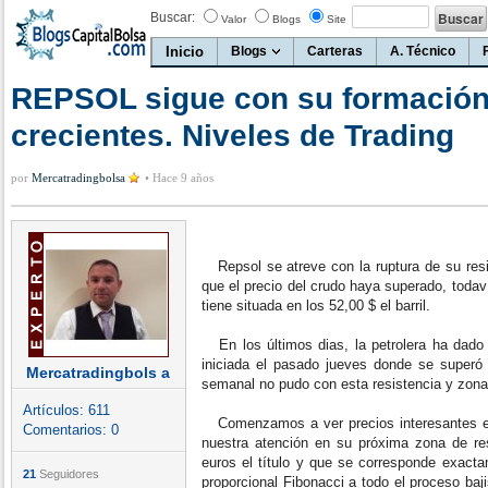
Buscar:
Valor
Blogs
Site
Inicio
Blogs
Carteras
A. Técnico
REPSOL sigue con su formació
crecientes. Niveles de Trading
por
Mercatradingbolsa
•
Hace 9 años
Repsol se atreve con la ruptura de su resis
que el precio del crudo haya superado, todav
tiene situada en los 52,00 $ el barril.
En los últimos dias, la petrolera ha dado c
iniciada el pasado jueves donde se superó
Mercatradingbols a
semanal no pudo con esta resistencia y zona 
Artículos:
611
Comenzamos a ver precios interesantes en l
Comentarios:
0
nuestra atención en su próxima zona de res
euros el título y que se corresponde exact
21
Seguidores
proporcional Fibonacci a todo el proceso baj