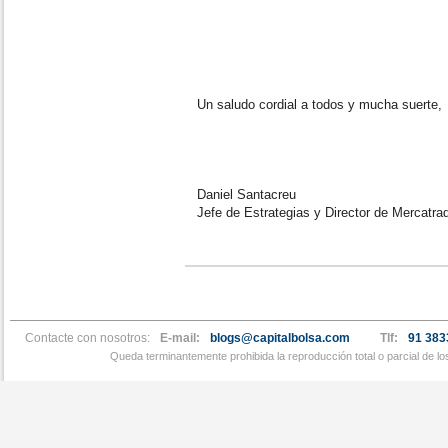
Un saludo cordial a todos y mucha suerte,
Daniel Santacreu
Jefe de Estrategias y Director de Mercatra
Contacte con nosotros:
E-mail:
blogs@capitalbolsa.com
Tlf:
91 383
Queda terminantemente prohibida la reproducción total o parcial de l