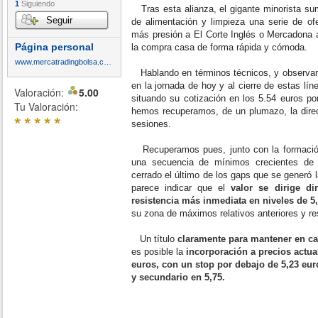
1
Siguiendo
Tras esta alianza, el gigante minorista sum
Seguir
de alimentación y limpieza una serie de of
más presión a El Corte Inglés o Mercadona al
Página personal
la compra casa de forma rápida y cómoda.
www.mercatradingbolsa.com
Hablando en términos técnicos, y observand
en la jornada de hoy y al cierre de estas lí
Valoración:
5.00
situando su cotización en los 5.54 euros po
Tu Valoración:
hemos recuperamos, de un plumazo, la direct
*
*
*
*
*
sesiones.
Recuperamos pues, junto con la formación
una secuencia de mínimos crecientes de
cerrado el último de los gaps que se generó 
parece indicar que el
valor se dirige d
resistencia más inmediata en niveles de 5
su zona de máximos relativos anteriores y re
Un título
claramente para mantener en car
es posible la
incorporación a precios actua
euros, con un stop por debajo de 5,23 euro
y secundario en 5,75.