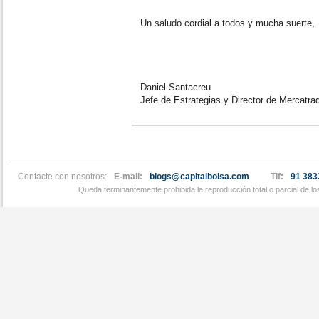
Un saludo cordial a todos y mucha suerte,
Daniel Santacreu
Jefe de Estrategias y Director de Mercatra
Contacte con nosotros:
E-mail:
blogs@capitalbolsa.com
Tlf:
91 383
Queda terminantemente prohibida la reproducción total o parcial de l