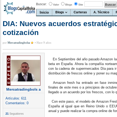
Buscar:
Valor
Blogs
Site
Inicio
Blogs
Carteras
A. Técnico
DIA: Nuevos acuerdos estratégi
cotización
por
Mercatradingbolsa
•
Hace 9 años
En Septiembre del año pasado Amazon la
beta en España. Ahora la compañía norteame
con la cadena de supermercados Día para ir 
distribución de frescos online y poner su maq
Amazon fresh ha entrado en fase inmine
finales de este mes o a principios de octubr
Mercatradingbols a
llegado a un acuerdo por los frescos, con lo 
Artículos:
611
Con este paso, el modelo de Amazon Fresh
Comentarios:
0
España al igual que en Reino Unido o EEU
anual y puede realizar la compra online de for
21
Seguidores