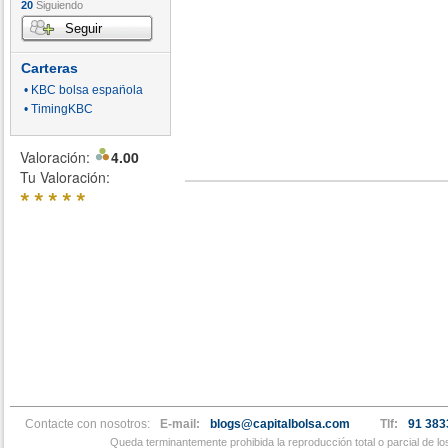
20
Siguiendo
Seguir
Carteras
• KBC bolsa española
• TimingKBC
Valoración:
4.00
Tu Valoración:
*
*
*
*
*
Contacte con nosotros:
E-mail:
blogs@capitalbolsa.com
Tlf:
91 383
Queda terminantemente prohibida la reproducción total o parcial de l