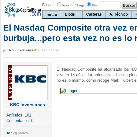
Buscar:
Valor
Blogs
Site
Inicio
Blogs
Carteras
A. Técnico
El Nasdaq Composite otra vez en
burbuja...pero esta vez no es l
por
KBC Inversiones
•
Hace 12 años
El Nasdaq Composite ha alcanzado los 4.0
vez en 13 años. La anterior vez fue en plen
no es lo mismo, como recoge Mark Hulbert en
KBC Inversiones
Artículos:
101
Comentarios:
0
18
Seguidores