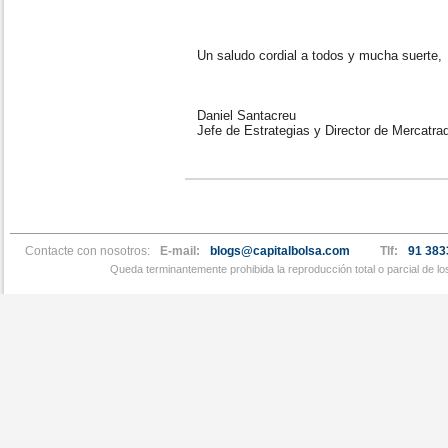
Un saludo cordial a todos y mucha suerte,
Daniel Santacreu
Jefe de Estrategias y Director de Mercatra
Contacte con nosotros:
E-mail:
blogs@capitalbolsa.com
Tlf:
91 383
Queda terminantemente prohibida la reproducción total o parcial de l