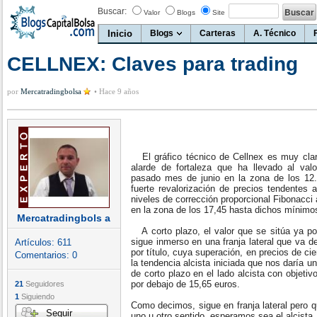
Buscar:
Valor
Blogs
Site
Inicio
Blogs
Carteras
A. Técnico
CELLNEX: Claves para trading
por
Mercatradingbolsa
•
Hace 9 años
El gráfico técnico de Cellnex es muy cla
alarde de fortaleza que ha llevado al va
pasado mes de junio en la zona de los 12.
fuerte revalorización de precios tendentes
niveles de corrección proporcional Fibonacci 
en la zona de los 17,45 hasta dichos mínimo
Mercatradingbols a
A corto plazo, el valor que se sitúa ya p
sigue inmerso en una franja lateral que va d
Artículos:
611
por título, cuya superación, en precios de ci
Comentarios:
0
la tendencia alcista iniciada que nos daría u
de corto plazo en el lado alcista con objeti
por debajo de 15,65 euros.
21
Seguidores
1
Siguiendo
Como decimos, sigue en franja lateral pero q
Seguir
uno u otro sentido, esperamos sea el alcista