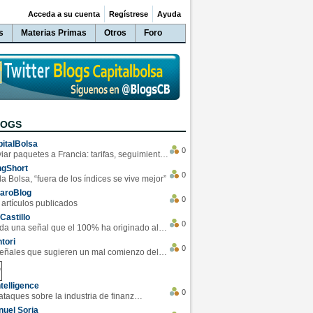
Acceda a su cuenta
Regístrese
Ayuda
s
Materias Primas
Otros
Foro
LOGS
italBolsa
0
Enviar paquetes a Francia: tarifas, seguimiento y ventajas destacadas
ngShort
0
la Bolsa, “fuera de los índices se vive mejor”
varoBlog
0
 artículos publicados
Castillo
0
Se da una señal que el 100% ha originado alzas en las bolsas
tori
0
4 Señales que sugieren un mal comienzo del 3T de la economía EEUU
telligence
0
Los ciberataques sobre la industria de finanzas se han duplicado este año
uel Soria