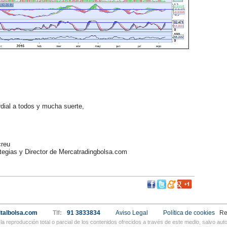
ial a todos y mucha suerte,
reu
egias y Director de Mercatradingbolsa.com
talbolsa.com
Tlf:
91 3833834
Aviso Legal
Política de cookies
Re
a reproducción total o parcial de los contenidos ofrecidos a través de este medio, salvo a