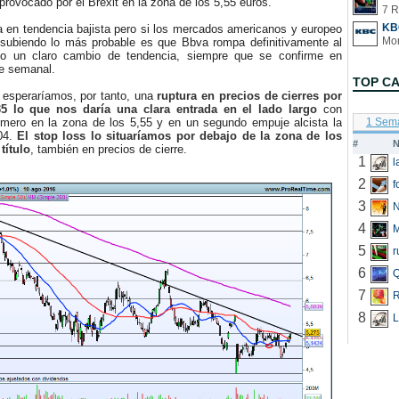
 provocado por el Bréxit en la zona de los 5,55 euros.
7 R
KB
en tendencia bajista pero si los mercados americanos y europeo
 subiendo lo más probable es que Bbva rompa definitivamente al
do un claro cambio de tendencia, siempre que se confirme en
re semanal.
TOP C
esperaríamos, por tanto, una
ruptura en precios de cierres por
5 lo que nos daría una clara entrada en el lado largo
con
primero en la zona de los 5,55 y en un segundo empuje alcista la
1 Sem
04.
El stop loss lo situaríamos por debajo de la zona de los
#
N
título
, también en precios de cierre.
1
2
f
3
N
4
5
r
6
Q
7
R
8
L