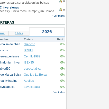
0
azones para ser alcista en las bolsas
C Inversiones
0
Monedas y Efecto “post-Trump”: ¿Un Dólar Americano operando en rangos?
• Ver todos
ARTERAS
2026
ana
1 Mes
ombre
Cartera
Rent.
la bolsa de chencho
chencho
0%
ontcusi
BRUFI
0%
ewexperience
Cerrillo1989
0%
Mindonium Inversions
IBEX35
0%
ubiod10
especulativa
0%
ue Ma La Bolsa
Que Ma La Bolsa
0%
eality trading
Aquiles
0%
avacapaca
Lavacapaca
0%
Ver todas