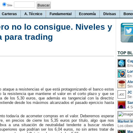
Site
Carteras
A. Técnico
Fundamental
Economía
Divisas
Bono
ro no lo consigue. Niveles y
a para trading
TOP B
Cap
Lo
En 
Al
Sin
 ataque a resistencias el que está protagonizando el banco estos
JC 
 la resistencia que mantiene el valor en el corto plazo y que se
na de los 5,30 euros, que además es tangencial con la directriz
 extiende desde los máximos alcanzados el pasado ejercicio hasta
San
 todavía de acometer compras en el valor. Deberemos esperar
e, en precios de cierre los 5,35 euros por título, algo que nos
Market In
bva a una situación de neutralidad tendente a buscar niveles
uperiores que podrían ser los 6,04 euros, no sin antes tratar de
Man