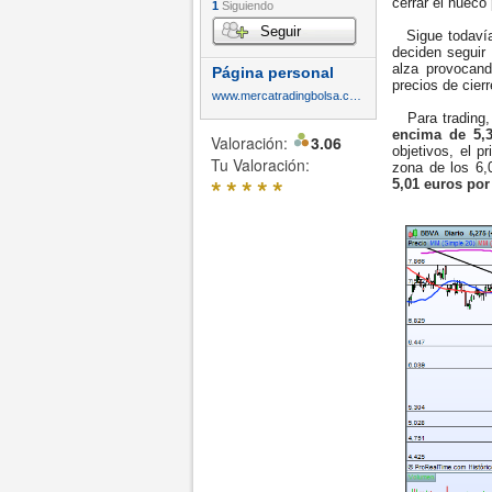
cerrar el hueco
1
Siguiendo
Seguir
Sigue todavía 
deciden seguir
alza provocan
Página personal
precios de cier
www.mercatradingbolsa.com
Para trading, 
encima de 5,3
Valoración:
3.06
objetivos, el 
Tu Valoración:
zona de los 6,
*
*
*
*
*
5,01 euros por 