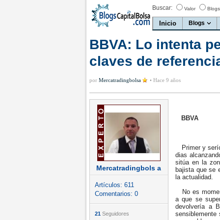
Buscar:
Valor
Blogs
Inicio
Blogs
BBVA: Lo intenta pe
claves de referenci
por
Mercatradingbolsa
•
Hace 9 años
BBVA
Primer y serío
dias alcanzando
sitúa en la zo
Mercatradingbols a
bajista que se
la actualidad.
Artículos:
611
No es momento
Comentarios:
0
a que se super
devolvería a B
sensiblemente s
21
Seguidores