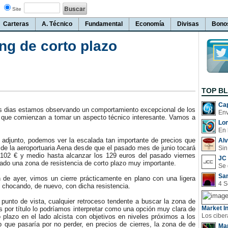
Site
Carteras
A. Técnico
Fundamental
Economía
Divisas
Bono
ng de corto plazo
TOP B
Cap
 dias estamos observando un comportamiento excepcional de los
a que comienzan a tomar un aspecto técnico interesante. Vamos a
Lo
En 
adjunto, podemos ver la escalada tan importante de precios que
Al
os de la aeroportuaria Aena desde que el pasado mes de junio tocará
Sin
 102 € y medio hasta alcanzar los 129 euros del pasado viernes
JC 
ado una zona de resistencia de corto plazo muy importante.
San
e ayer, vimos un cierre prácticamente en plano con una ligera
 chocando, de nuevo, con dicha resistencia.
unto de vista, cualquier retroceso tendente a buscar la zona de
Market In
s por título lo podríamos interpretar como una opción muy clara de
o plazo en el lado alcista con objetivos en niveles próximos a los
 que pasaría por no perder, en precios de cierres, la zona de de
Man