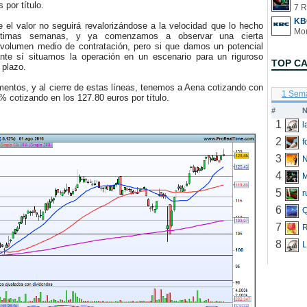
 por título.
7 R
KB
l valor no seguirá revalorizándose a la velocidad que lo hecho
últimas semanas, y ya comenzamos a observar una cierta
 volumen medio de contratación, pero si que damos un potencial
sante sí situamos la operación en un escenario para un riguroso
TOP C
o plazo.
tos, y al cierre de estas líneas, tenemos a Aena cotizando con
1 Sem
% cotizando en los 127.80 euros por título.
#
N
1
2
f
3
N
4
5
r
6
Q
7
R
8
L