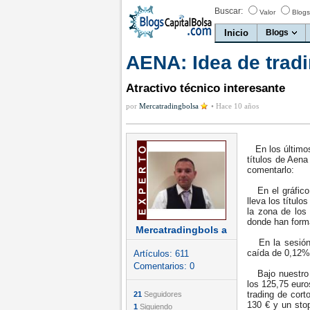
Buscar:
Valor
Blogs
Inicio
Blogs
AENA: Idea de tradi
Atractivo técnico interesante
por
Mercatradingbolsa
•
Hace 10 años
En los últimos
títulos de Aen
comentarlo:
En el gráfico 
lleva los títul
la zona de los
donde han form
Mercatradingbols a
En la sesión d
caída de 0,12%
Artículos:
611
Comentarios:
0
Bajo nuestro p
los 125,75 euro
trading de cort
21
Seguidores
130 € y un stop
1
Siguiendo