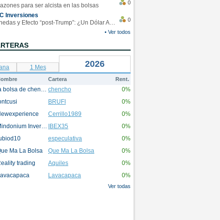
0
azones para ser alcista en las bolsas
C Inversiones
0
Monedas y Efecto “post-Trump”: ¿Un Dólar Americano operando en rangos?
• Ver todos
ARTERAS
2026
ana
1 Mes
ombre
Cartera
Rent.
la bolsa de chencho
chencho
0%
ontcusi
BRUFI
0%
ewexperience
Cerrillo1989
0%
Mindonium Inversions
IBEX35
0%
ubiod10
especulativa
0%
ue Ma La Bolsa
Que Ma La Bolsa
0%
eality trading
Aquiles
0%
avacapaca
Lavacapaca
0%
Ver todas