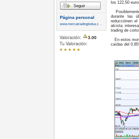
los 122,50 euros
Seguir
Posiblemente e
durante las 
Página personal
reducciónen el
www.mercatradingbolsa.com
alcista intere
trading de cort
Valoración:
3.00
En estos momen
Tu Valoración:
caídas del 0.85
*
*
*
*
*