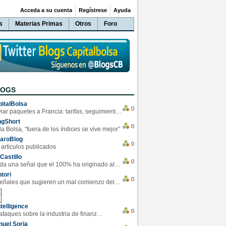
Acceda a su cuenta
Regístrese
Ayuda
s
Materias Primas
Otros
Foro
LOGS
italBolsa
0
Enviar paquetes a Francia: tarifas, seguimiento y ventajas destacadas
ngShort
0
la Bolsa, “fuera de los índices se vive mejor”
varoBlog
0
 artículos publicados
Castillo
0
Se da una señal que el 100% ha originado alzas en las bolsas
tori
0
4 Señales que sugieren un mal comienzo del 3T de la economía EEUU
telligence
0
Los ciberataques sobre la industria de finanzas se han duplicado este año
uel Soria