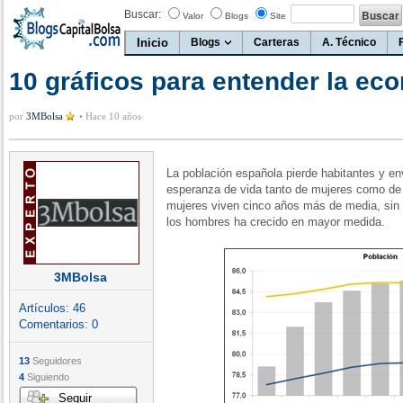
Buscar:
Valor
Blogs
Site
Inicio
Blogs
Carteras
A. Técnico
10 gráficos para entender la ec
por
3MBolsa
•
Hace 10 años
La población española pierde habitantes y en
esperanza de vida tanto de mujeres como de
mujeres viven cinco años más de media, sin
los hombres ha crecido en mayor medida.
3MBolsa
Artículos:
46
Comentarios:
0
13
Seguidores
4
Siguiendo
Seguir