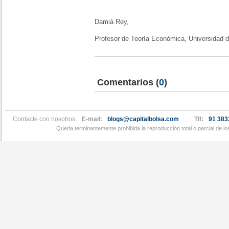
Damià Rey,
Profesor de Teoría Económica, Universidad d
Comentarios
(
0
)
Contacte con nosotros:
E-mail:
blogs@capitalbolsa.com
Tlf:
91 383
Queda terminantemente prohibida la reproducción total o parcial de l