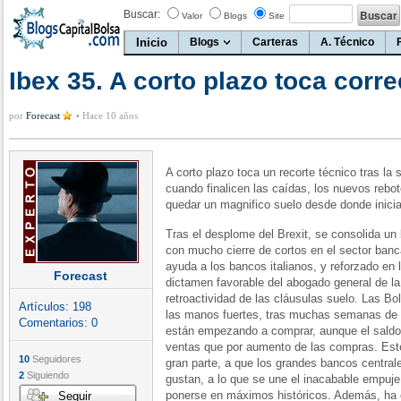
Buscar:
Valor
Blogs
Site
Inicio
Blogs
Carteras
A. Técnico
Ibex 35. A corto plazo toca corr
por
Forecast
•
Hace 10 años
A corto plazo toca un recorte técnico tras la
cuando finalicen las caídas, los nuevos rebo
quedar un magnifico suelo desde donde inicia
Tras el desplome del Brexit, se consolida un
con mucho cierre de cortos en el sector banc
ayuda a los bancos italianos, y reforzado en 
Forecast
dictamen favorable del abogado general de la 
retroactividad de las cláusulas suelo. Las Bo
Artículos:
198
las manos fuertes, tras muchas semanas de p
Comentarios:
0
están empezando a comprar, aunque el saldo
ventas que por aumento de las compras. Est
10
Seguidores
gran parte, a que los grandes bancos centra
2
Siguiendo
gustan, a lo que se une el inacabable empuje
ponerse en máximos históricos. Además, ha
Seguir