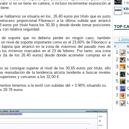
valor si no se tiene en cartera, o incluso incrementar exposición al
7 R
 tiene.
KB
e hablamos se situaría en los, 26,40 euros por título que es justo
etroceso proporcional Fibonacci a la última subida que arrancó
8 euros por título hasta los 30,30 y desde donde tomar posiciones
TOP C
y con relativa seguridad.
e soporte que no debería perder en ningún caso, también
1 Sem
 un nivel de soporte importante como es el 23,60% de Fibonacci a
o bajista que arrancó en la zona de máximos del pasado mes de
#
N
a los mínimos marcados en el 23 de febrero. Por tanto, una zona
1
e (la de los 26.40 euros) desde donde acometer compras en el
2
f
3
N
se consigue superar el nivel de los 30,65 euros por título, ello
na reanudación de la tendencia alcista tendente a buscar niveles
4
uperiores y cercanos a los 32,00 €.
5
r
tos tenemos a la textil con subidas del + 0.90% situando su
6
Q
os 29.78 euros.
7
R
8
L