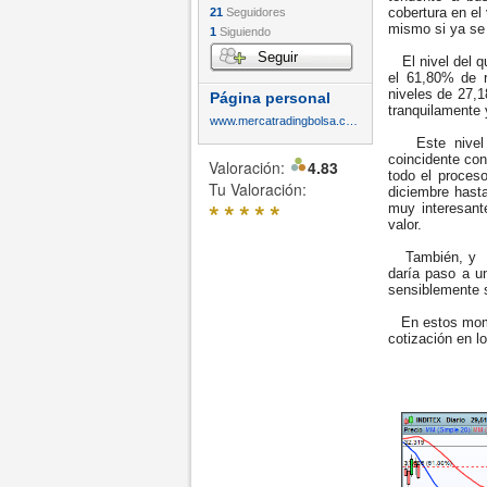
cobertura en el 
21
Seguidores
mismo si ya se
1
Siguiendo
Seguir
El nivel del qu
el 61,80% de r
niveles de 27,1
Página personal
tranquilamente 
www.mercatradingbolsa.com
Este nivel d
coincidente con
Valoración:
4.83
todo el proces
Tu Valoración:
diciembre hast
*
*
*
*
*
muy interesant
valor.
También, y si 
daría paso a u
sensiblemente s
En estos momen
cotización en l