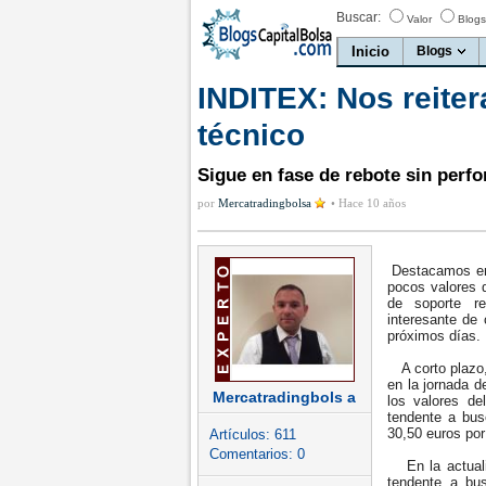
Buscar:
Valor
Blogs
Inicio
Blogs
INDITEX: Nos reite
técnico
Sigue en fase de rebote sin perfor
por
Mercatradingbolsa
•
Hace 10 años
Destacamos en e
pocos valores q
de soporte re
interesante de
próximos días.
A corto plazo, 
en la jornada d
Mercatradingbols a
los valores de
tendente a bus
30,50 euros por 
Artículos:
611
Comentarios:
0
En la actualid
tendente a bus