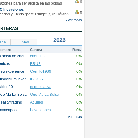
0
azones para ser alcista en las bolsas
C Inversiones
0
Monedas y Efecto “post-Trump”: ¿Un Dólar Americano operando en rangos?
• Ver todos
ARTERAS
2026
ana
1 Mes
ombre
Cartera
Rent.
la bolsa de chencho
chencho
0%
ontcusi
BRUFI
0%
ewexperience
Cerrillo1989
0%
Mindonium Inversions
IBEX35
0%
ubiod10
especulativa
0%
ue Ma La Bolsa
Que Ma La Bolsa
0%
eality trading
Aquiles
0%
avacapaca
Lavacapaca
0%
Ver todas