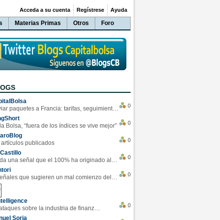
Acceda a su cuenta
Regístrese
Ayuda
s
Materias Primas
Otros
Foro
LOGS
italBolsa
0
Enviar paquetes a Francia: tarifas, seguimiento y ventajas destacadas
ngShort
0
la Bolsa, “fuera de los índices se vive mejor”
varoBlog
0
 artículos publicados
Castillo
0
Se da una señal que el 100% ha originado alzas en las bolsas
tori
0
4 Señales que sugieren un mal comienzo del 3T de la economía EEUU
telligence
0
Los ciberataques sobre la industria de finanzas se han duplicado este año
uel Soria