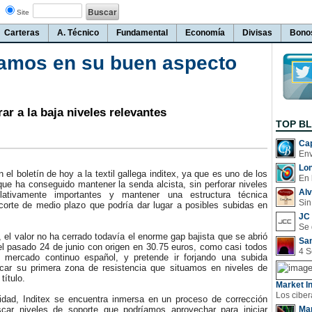
Site
Carteras
A. Técnico
Fundamental
Economía
Divisas
Bono
ramos en su buen aspecto
ar a la baja niveles relevantes
TOP B
Cap
Lo
l boletín de hoy a la textil gallega inditex, ya que es uno de los
En 
ue ha conseguido mantener la senda alcista, sin perforar niveles
Al
lativamente importantes y mantener una estructura técnica
Sin
 corte de medio plazo que podría dar lugar a posibles subidas en
JC 
el valor no ha cerrado todavía el enorme gap bajista que se abrió
San
el pasado 24 de junio con origen en 30.75 euros, como casi todos
l mercado continuo español, y pretende ir forjando una subida
car su primera zona de resistencia que situamos en niveles de
título.
Market In
ad, Inditex se encuentra inmersa en un proceso de corrección
car niveles de soporte que podríamos aprovechar para iniciar
Man