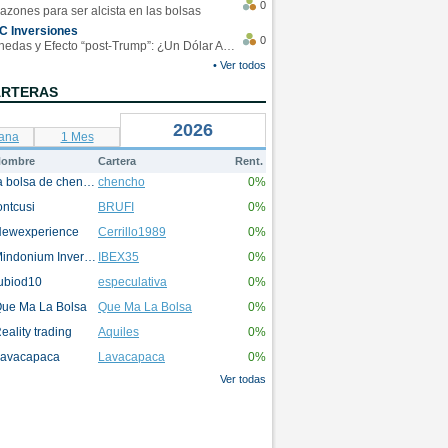
0
azones para ser alcista en las bolsas
C Inversiones
0
Monedas y Efecto “post-Trump”: ¿Un Dólar Americano operando en rangos?
• Ver todos
ARTERAS
2026
ana
1 Mes
ombre
Cartera
Rent.
la bolsa de chencho
chencho
0%
ontcusi
BRUFI
0%
ewexperience
Cerrillo1989
0%
Mindonium Inversions
IBEX35
0%
ubiod10
especulativa
0%
ue Ma La Bolsa
Que Ma La Bolsa
0%
eality trading
Aquiles
0%
avacapaca
Lavacapaca
0%
Ver todas