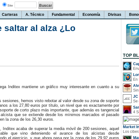
Site
Carteras
A. Técnico
Fundamental
Economía
Divisas
Bono
 saltar al alza ¿Lo
TOP B
Cap
Lo
En 
Al
ega Inditex mantiene un gráfico muy interesante en cuanto a su
Sin
JC 
 sesiones, hemos visto rebotar al valor desde su zona de soporte
anos a los 27,80 euros por título, un nivel que es exactamente por
San
soporte de corto plazo más importante, que además es tangencial
iz alcista que se extiende desde los mínimos marcados el pasado
en la zona de los 26,30 euros.
Market In
 Inditex acaba de superar la media móvil de 200 sesiones, aquel
eable que vino deteniendo el avance de los alcistas desde
odo el ejercicio, y que ahora pasa por la zona de los 29,92 euros
Man