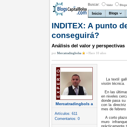
Buscar:
Valor
Blogs
Inicio
Blogs
INDITEX: A punto de
conseguirá?
Análisis del valor y perspectivas
por
Mercatradingbolsa
•
Hace 10 años
La textil gall
visión técnica.
En las últimas
en niveles cerc
donde pasa su 
Mercatradingbols a
con la directr
mes de febrero 
Artículos:
611
A corto plazo,
Comentarios:
0
muro infranqu
prácticamente t