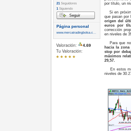
por título, un 
21
Seguidores
1
Siguiendo
Si en próximo
Seguir
que pasan por 
origen del úl
euros por tít
Página personal
corrección pro
www.mercatradingbolsa.com
en niveles de 35
Para que no 
Valoración:
4.69
hacia la zona
Tu Valoración:
stop por deba
*
*
*
*
*
máximos relat
29,57.
En estos mome
niveles de 30.27