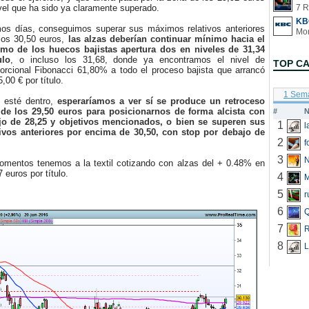
nivel que ha sido ya claramente superado.
7 R
KB
s días, conseguimos superar sus máximos relativos anteriores
los 30,50 euros,
las alzas deberían continuar mínimo hacia el
timo de los huecos bajistas apertura dos en niveles de 31,34
ulo
, o incluso los 31,68, donde ya encontramos el nivel de
TOP C
porcional Fibonacci 61,80% a todo el proceso bajista que arrancó
,00 € por título.
1 Sem
esté dentro,
esperaríamos a ver sí se produce un retroceso
 de los 29,50 euros para posicionarnos de forma alcista con
#
N
jo de 28,25 y objetivos mencionados, o bien se superen sus
1
ivos anteriores por encima de 30,50, con stop por debajo de
2
f
3
N
ntos tenemos a la textil cotizando con alzas del + 0.48% en
 euros por título.
4
5
r
6
Q
7
R
8
L