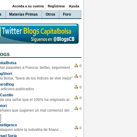
Acceda a su cuenta
Regístrese
Ayuda
s
Materias Primas
Otros
Foro
LOGS
italBolsa
0
Enviar paquetes a Francia: tarifas, seguimiento y ventajas destacadas
ngShort
0
la Bolsa, “fuera de los índices se vive mejor”
varoBlog
0
 artículos publicados
Castillo
0
Se da una señal que el 100% ha originado alzas en las bolsas
tori
0
4 Señales que sugieren un mal comienzo del 3T de la economía EEUU
telligence
0
Los ciberataques sobre la industria de finanzas se han duplicado este año
uel Soria