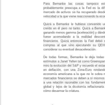
Para Bernanke las cosas tampoco est
probablemente preocupa a la Fed es la dif
mercado de activos se ha recuperado desd
velocidad a la que viene reaccionando la eco
Quizá a Bernanke le hubiese convenido u
creído en él pero no tanto. Quizá a Bernan
ganando menos gamma (aceleración) y dándol
fuese acomodando a la realidad descont
financieros. Quizá entonces la Fed debió
compras al que vino ejecutando su QEII
considerar su eventual desaceleración.
De todas formas, Bernanke le deja todas
estímulos a Janet Yellen tal como Greenspan
miro la evolución del S&P y recuerdo el est
en deflación, con una Zona-Euro rondand
economía americana a la que no le sobra 
mercados financieros se deben a sí mismos 
a una relación razonable con los fundamen
global y lejos de la dicotomía reflacionar
cómo desarmar la criatura.