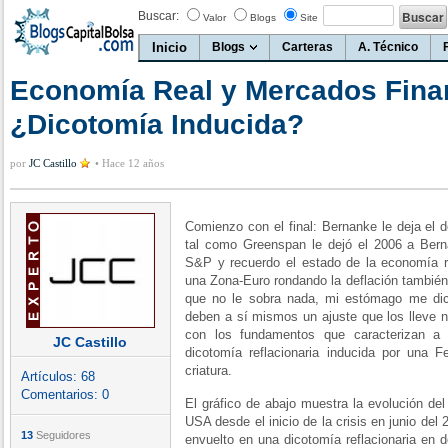
Buscar:
Valor
Blogs
Site
Inicio
Blogs
Carteras
A. Técnico
Economía Real y Mercados Fina
¿Dicotomía Inducida?
por
JC Castillo
•
Hace 12 años
Comienzo con el final: Bernanke le deja el 
tal como Greenspan le dejó el 2006 a Bern
S&P y recuerdo el estado de la economía r
una Zona-Euro rondando la deflación tambié
que no le sobra nada, mi estómago me dic
deben a sí mismos un ajuste que los lleve 
con los fundamentos que caracterizan a 
JC Castillo
dicotomía reflacionaria inducida por una
criatura.
Artículos:
68
Comentarios:
0
El gráfico de abajo muestra la evolución d
USA desde el inicio de la crisis en junio de
13
Seguidores
envuelto en una dicotomía reflacionaria en