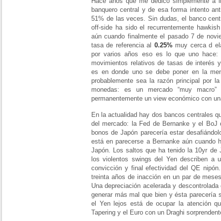
Hace años que me dedico simplemente a i
banquero central y de esa forma intento ant
51% de las veces. Sin dudas, el banco cen
off-side ha sido el recurrentemente hawkish
aún cuando finalmente el pasado 7 de novie
tasa de referencia al
0.25%
muy cerca d el
por varios años eso es lo que uno hace:
movimientos relativos de tasas de interés 
es en donde uno se debe poner en la men
probablemente sea la razón principal por l
monedas: es un mercado “muy macro” y
permanentemente un view económico con una 
En la actualidad hay dos bancos centrales qu
del mercado: la Fed de Bernanke y el BoJ
bonos de Japón parecería estar desafiándol
está en parecerse a Bernanke aún cuando 
Japón. Los saltos que ha tenido la 10yr de 
los violentos swings del Yen describen a
convicción y final efectividad del QE nipón
treinta años de inacción en un par de mese
Una depreciación acelerada y descontrolada 
generar más mal que bien y ésta parecería se
el Yen lejos está de ocupar la atención q
Tapering y el Euro con un Draghi sorprenden