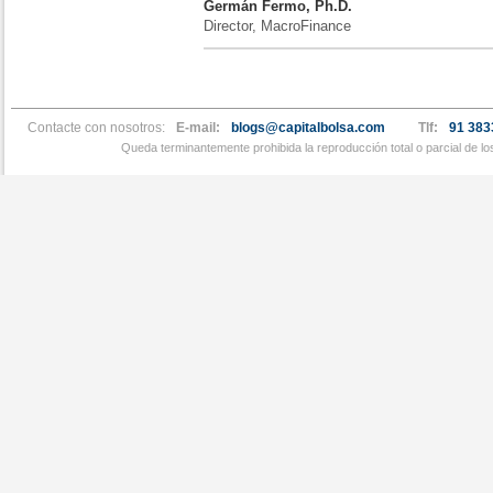
Germán Fermo, Ph.D.
Director, MacroFinance
Contacte con nosotros:
E-mail:
blogs@capitalbolsa.com
Tlf:
91 383
Queda terminantemente prohibida la reproducción total o parcial de l