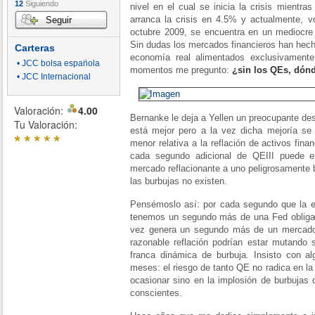
12
Siguiendo
nivel en el cual se inicia la crisis mient
arranca la crisis en 4.5% y actualmente,
Seguir
octubre 2009, se encuentra en un mediocr
Sin dudas los mercados financieros han hecho
Carteras
economía real alimentados exclusivament
• JCC bolsa española
momentos me pregunto:
¿sin los QEs, dónd
• JCC Internacional
Valoración:
4.00
Bernanke le deja a Yellen un preocupante de
Tu Valoración:
está mejor pero a la vez dicha mejoría s
*
*
*
*
*
menor relativa a la reflación de activos fina
cada segundo adicional de QEIII puede e
mercado reflacionante a uno peligrosamente
las burbujas no existen.
Pensémoslo así: por cada segundo que la 
tenemos un segundo más de una Fed obliga
vez genera un segundo más de un mercado 
razonable reflación podrían estar mutando
franca dinámica de burbuja. Insisto con 
meses: el riesgo de tanto QE no radica en la
ocasionar sino en la implosión de burbujas 
conscientes.