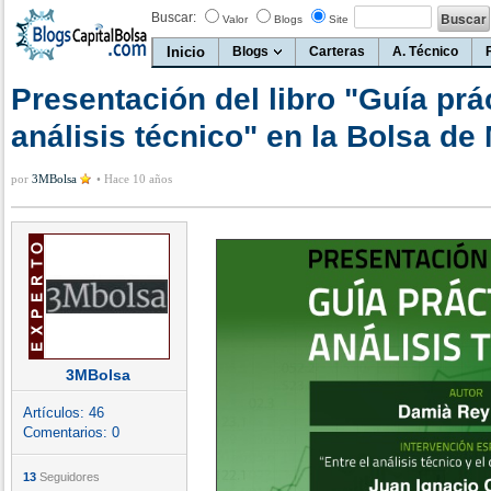
Buscar:
Valor
Blogs
Site
Inicio
Blogs
Carteras
A. Técnico
Presentación del libro "Guía prá
análisis técnico" en la Bolsa de
por
3MBolsa
•
Hace 10 años
3MBolsa
Artículos:
46
Comentarios:
0
13
Seguidores