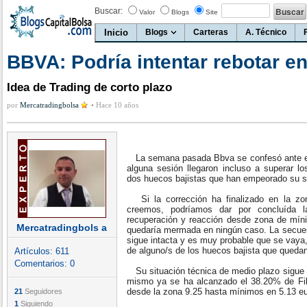
Buscar:
Valor
Blogs
Site
Inicio
Blogs
Carteras
A. Técnico
BBVA: Podría intentar rebotar e
Idea de Trading de corto plazo
por
Mercatradingbolsa
•
Hace 10 años
La semana pasada Bbva se confesó ante el
alguna sesión llegaron incluso a superar lo
dos huecos bajistas que han empeorado su si
Si la corrección ha finalizado en la zo
creemos, podríamos dar por concluída 
recuperación y reacción desde zona de mín
Mercatradingbols a
quedaría mermada en ningún caso. La secuen
sigue intacta y es muy probable que se vaya,
de alguno/s de los huecos bajista que queda
Artículos:
611
Comentarios:
0
Su situación técnica de medio plazo sigue e
mismo ya se ha alcanzado el 38.20% de Fib
desde la zona 9.25 hasta mínimos en 5.13 e
21
Seguidores
1
Siguiendo