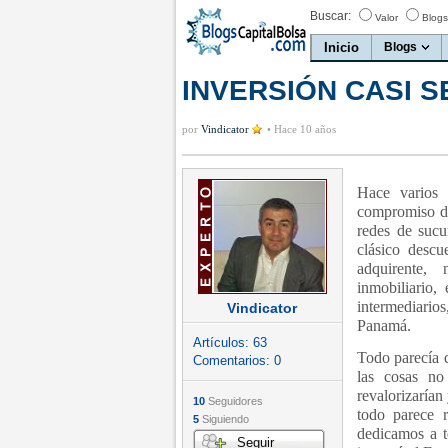
Buscar:
Valor
Blogs
Inicio
Blogs
INVERSIÓN CASI 
por
Vindicator
•
Hace 10 años
Hace varios
compromiso de
redes de sucu
clásico descu
adquirente,
inmobiliario,
intermediario
Vindicator
Panamá.
Artículos:
63
Todo parecía d
Comentarios:
0
las cosas no
revalorizarían 
10
Seguidores
todo parece 
5
Siguiendo
dedicamos a t
Seguir