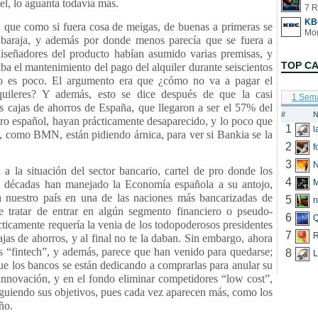
el, lo aguanta todavía más.
7 R
KB
í, que como si fuera cosa de meigas, de buenas a primeras se
baraja, y además por donde menos parecía que se fuera a
iseñadores del producto habían asumido varias premisas, y
TOP C
taba el mantenimiento del pago del alquiler durante seiscientos
o es poco. El argumento era que ¿cómo no va a pagar el
quileres? Y además, esto se dice después de que la casi
1 Sem
as cajas de ahorros de España, que llegaron a ser el 57% del
#
N
ero español, hayan prácticamente desaparecido, y lo poco que
1
s, como BMN, están pidiendo árnica, para ver si Bankia se la
2
f
3
N
 a la situación del sector bancario, cartel de pro donde los
4
 décadas han manejado la Economía española a su antojo,
a nuestro país en una de las naciones más bancarizadas de
5
r
 tratar de entrar en algún segmento financiero o pseudo-
6
Q
cticamente requería la venia de los todopoderosos presidentes
7
R
jas de ahorros, y al final no te la daban. Sin embargo, ahora
as “fintech”, y además, parece que han venido para quedarse;
8
L
ue los bancos se están dedicando a comprarlas para anular su
innovación, y en el fondo eliminar competidores “low cost”,
iguiendo sus objetivos, pues cada vez aparecen más, como los
ño.