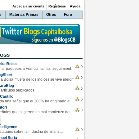
Acceda a su cuenta
Regístrese
Ayuda
s
Materias Primas
Otros
Foro
LOGS
italBolsa
0
Enviar paquetes a Francia: tarifas, seguimiento y ventajas destacadas
ngShort
0
la Bolsa, “fuera de los índices se vive mejor”
varoBlog
0
 artículos publicados
Castillo
0
Se da una señal que el 100% ha originado alzas en las bolsas
tori
0
4 Señales que sugieren un mal comienzo del 3T de la economía EEUU
telligence
0
Los ciberataques sobre la industria de finanzas se han duplicado este año
uel Soria