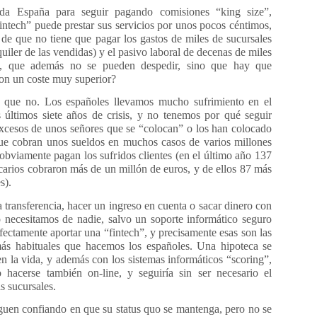
ada España para seguir pagando comisiones “king size”,
intech” puede prestar sus servicios por unos pocos céntimos,
 de que no tiene que pagar los gastos de miles de sucursales
lquiler de las vendidas) y el pasivo laboral de decenas de miles
, que además no se pueden despedir, sino que hay que
con un coste muy superior?
 que no. Los españoles llevamos mucho sufrimiento en el
 últimos siete años de crisis, y no tenemos por qué seguir
xcesos de unos señores que se “colocan” o los han colocado
ue cobran unos sueldos en muchos casos de varios millones
obviamente pagan los sufridos clientes (en el último año 137
carios cobraron más de un millón de euros, y de ellos 87 más
s).
 transferencia, hacer un ingreso en cuenta o sacar dinero con
no necesitamos de nadie, salvo un soporte informático seguro
ectamente aportar una “fintech”, y precisamente esas son las
ás habituales que hacemos los españoles. Una hipoteca se
n la vida, y además con los sistemas informáticos “scoring”,
o hacerse también on-line, y seguiría sin ser necesario el
as sucursales.
guen confiando en que su status quo se mantenga, pero no se