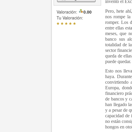
inventó el Exc
Pero, hete ah
Valoración:
0.00
nos rompe la 
Tu Valoración:
*
*
*
*
*
romper. Los d
entre ellas es
meses, que n
banco sus al
totalidad de l
sector financi
queda de ella
puede quedar.
Esto nos lleva
haya. Durante
convirtiendo 
Europa, donde
financiero prá
de bancos y ca
han llegado l
y a pesar de q
capacidad de 
no están cons
hongos en oto