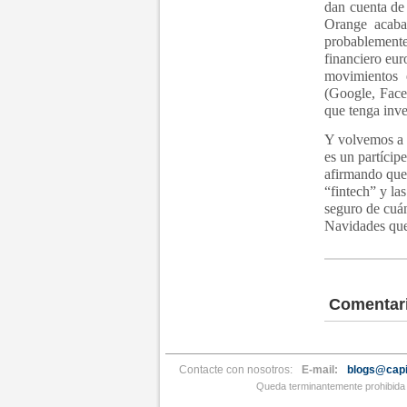
dan cuenta de 
Orange acaba
probablement
financiero eur
movimientos 
(Google, Faceb
que tenga inve
Y volvemos a l
es un partícip
afirmando que 
“fintech” y la
seguro de cuán
Navidades que 
Comentar
Contacte con nosotros:
E-mail:
blogs@capi
Queda terminantemente prohibida l