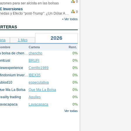
0
azones para ser alcista en las bolsas
C Inversiones
0
Monedas y Efecto “post-Trump”: ¿Un Dólar Americano operando en rangos?
• Ver todos
ARTERAS
2026
ana
1 Mes
ombre
Cartera
Rent.
la bolsa de chencho
chencho
0%
ontcusi
BRUFI
0%
ewexperience
Cerrillo1989
0%
Mindonium Inversions
IBEX35
0%
ubiod10
especulativa
0%
ue Ma La Bolsa
Que Ma La Bolsa
0%
eality trading
Aquiles
0%
avacapaca
Lavacapaca
0%
Ver todas