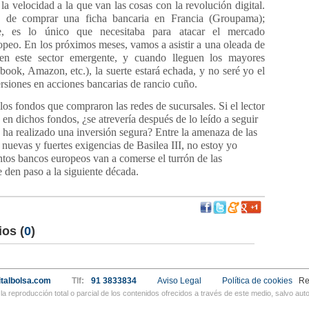
la velocidad a la que van las cosas con la revolución digital.
 de comprar una ficha bancaria en Francia (Groupama);
e, es lo único que necesitaba para atacar el mercado
opeo. En los próximos meses, vamos a asistir a una oleada de
en este sector emergente, y cuando lleguen los mayores
ook, Amazon, etc.), la suerte estará echada, y no seré yo el
rsiones en acciones bancarias de rancio cuño.
os fondos que compraron las redes de sucursales. Si el lector
e en dichos fondos, ¿se atrevería después de lo leído a seguir
ha realizado una inversión segura? Entre la amenaza de las
s nuevas y fuertes exigencias de Basilea III, no estoy yo
tos bancos europeos van a comerse el turrón de las
den paso a la siguiente década.
ios
(
0
)
talbolsa.com
Tlf:
91 3833834
Aviso Legal
Política de cookies
Re
a reproducción total o parcial de los contenidos ofrecidos a través de este medio, salvo a