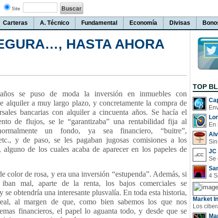
Site
Carteras
A. Técnico
Fundamental
Economía
Divisas
Bono
SEGURA…, HASTA AHORA
TOP B
 años se puso de moda la inversión en inmuebles con
Cap
 alquiler a muy largo plazo, y concretamente la compra de
rsales bancarias con alquiler a cincuenta años. Se hacía el
Lo
ento de flujos, se le “garantizaba” una rentabilidad fija al
En 
 normalmente un fondo, ya sea financiero, “buitre”,
Al
 etc., y de paso, se les pagaban jugosas comisiones a los
Sin
s, alguno de los cuales acaba de aparecer en los papeles de
JC 
San
e color de rosa, y era una inversión “estupenda”. Además, si
 iban mal, aparte de la renta, los bajos comerciales se
y se obtendría una interesante plusvalía. En toda esta historia,
Market In
real, al margen de que, como bien sabemos los que nos
emas financieros, el papel lo aguanta todo, y desde que se
Man