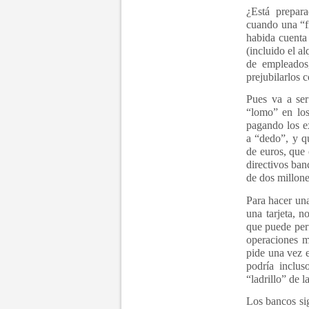
¿Está prepar
cuando una “f
habida cuenta
(incluido el a
de empleados
prejubilarlos 
Pues va a ser
“lomo” en los
pagando los e
a “dedo”, y q
de euros, que 
directivos ban
de dos millone
Para hacer una
una tarjeta, 
que puede perf
operaciones m
pide una vez e
podría inclus
“ladrillo” de l
Los bancos si