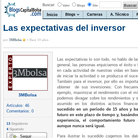
Buscar:
Valor
Blogs
Site
Inicio
Blogs
Carteras
A. Técnico
Las expectativas del inversor
por
3MBolsa
•
Hace 10 años
Las expectativas lo son todo, no hablo de la
general, las personas enjuiciamos el éxito o
en cada actividad de nuestras vidas en bas
de iniciar la actividad o se produzca el suc
También para el inversor, por ello es impor
obtener de sus inversiones. Con frecuenc
ejemplo, maximizar el rendimiento con el mí
3MBolsa
podemos divagar sobre los rendimientos y su
asumido en los distintos activos financi
Artículos:
46
sucedido en un período de 15 años y baj
Comentarios:
0
futuro en este plazo de tiempo y, basándon
experiencia, el comportamiento futuro
13
Seguidores
aunque nunca será igual.
4
Siguiendo
Para ilustrar lo sucedido cogemos los d
Seguir