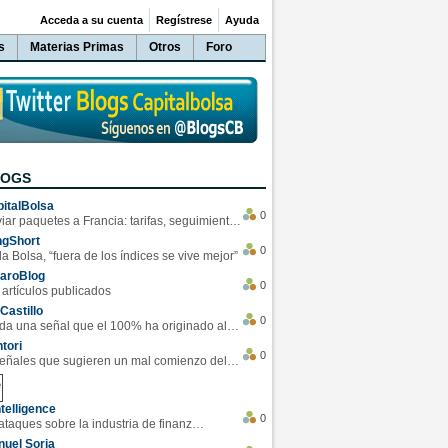
Acceda a su cuenta
Regístrese
Ayuda
s
Materias Primas
Otros
Foro
LOGS
italBolsa
0
Enviar paquetes a Francia: tarifas, seguimiento y ventajas destacadas
ngShort
0
la Bolsa, “fuera de los índices se vive mejor”
varoBlog
0
 artículos publicados
Castillo
0
Se da una señal que el 100% ha originado alzas en las bolsas
tori
0
4 Señales que sugieren un mal comienzo del 3T de la economía EEUU
telligence
0
Los ciberataques sobre la industria de finanzas se han duplicado este año
uel Soria