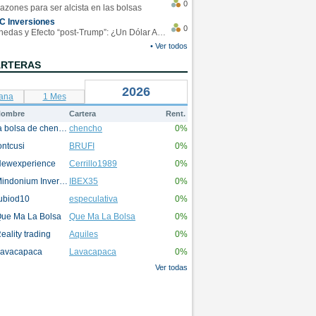
0
azones para ser alcista en las bolsas
C Inversiones
0
Monedas y Efecto “post-Trump”: ¿Un Dólar Americano operando en rangos?
• Ver todos
ARTERAS
2026
ana
1 Mes
ombre
Cartera
Rent.
la bolsa de chencho
chencho
0%
ontcusi
BRUFI
0%
ewexperience
Cerrillo1989
0%
Mindonium Inversions
IBEX35
0%
ubiod10
especulativa
0%
ue Ma La Bolsa
Que Ma La Bolsa
0%
eality trading
Aquiles
0%
avacapaca
Lavacapaca
0%
Ver todas