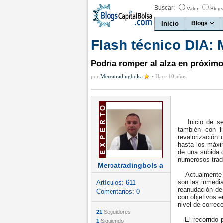
Buscar:
Valor
Blogs
Inicio
Blogs
Flash técnico DIA: 
Podría romper al alza en próximo
por
Mercatradingbolsa
•
Hace 10 años
Inicio de ses
también con l
revalorización
hasta los máxi
de una subida 
numerosos trad
Mercatradingbols a
Actualmente DI
son las inmedi
Artículos:
611
reanudación de 
Comentarios:
0
con objetivos 
nivel de correc
21
Seguidores
El recorrido po
1
Siguiendo