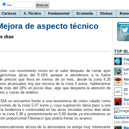
Site
Carteras
A. Técnico
Fundamental
Economía
Divisas
Bono
Mejora de aspecto técnico
s dias
TOP B
Cap
Lo
ión con movimiento mixto en el valor después de cerrar ayer
En 
igerísimas alzas del 0.16% aunque si atendemos a la fuerte
 de precios que lleva en menos de un mes, desde la zona 4.26
Al
mos alcanzados hoy por encima de la zona 5 euros, hablaríamos
Sin
de más del 18% en pocos dias, algo que despierta la atención de
JC 
ers y casas de análisis.
San
A se encuentra frente a una resistencia de cierto calado como
aciones de la zona 5.07 euros y cuya superación daría paso a una
la tendencia o continuidad en las alzas iniciadas estos dias atrás
en la zona 5.38 y posteriormente en 5.60 donde ya encontramos un
Market In
ción proporcional Fibonacci que podría frenar su avance.
tencialmente alcista de la alimentaria se antoja muy interesante
Man