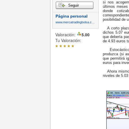
si nos acogem
Seguir
últimos meses 
donde cotiz
correspondient
Página personal
posibilidad de 
www.mercatradingbolsa.com
A corto plazo,
dichos 5.07 eu
Valoración:
5.00
que debería pas
Tu Valoración:
de 4.93 euros t
*
*
*
*
*
Estocástico 
produzca (si as
que permitirá i
euros para inv
Ahora mismo t
niveles de 5.03