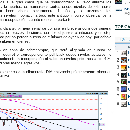
os a la gran caída que ha protagonizado el valor durante los
7 R
y la apertura de numerosos cortos desde niveles de 7.69 euros
KB
aba hace ahora exactamente 1 año y si trazamos los
es niveles Fibonacci a todo este antiguo impulso, observamos la
una recuperación, cuanto menos importante.
TOP C
 dará su primera señal de compra en breve si consigue superar
ros en precios de cierres con los objetivos planteados y un stop
ar por no perder la zona de mínimos de ayer y de hoy, por debajo
1 Sem
ambién en cierres.
#
N
en zona de sobrecompra, que será aligerada en cuanto se
1
í ocurre) el correspondiente pull-back desde niveles actuales, lo
gualmente la incorporación al valor en niveles próximos a los 4.80
2
f
ersores menos agresivos.
3
N
enemos a la alimentaria DIA cotizando prácticamente plana en
4
 euros
5
r
6
Q
7
R
8
L