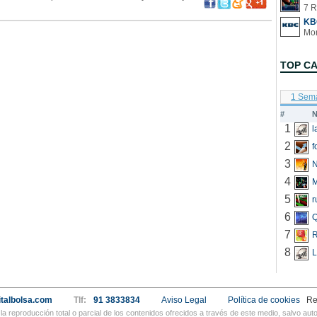
7 R
KB
TOP C
1 Sem
#
N
1
2
f
3
N
4
5
r
6
Q
7
R
8
L
talbolsa.com
Tlf:
91 3833834
Aviso Legal
Política de cookies
Re
a reproducción total o parcial de los contenidos ofrecidos a través de este medio, salvo a