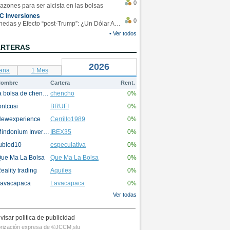
0
azones para ser alcista en las bolsas
C Inversiones
0
Monedas y Efecto “post-Trump”: ¿Un Dólar Americano operando en rangos?
• Ver todos
ARTERAS
2026
ana
1 Mes
ombre
Cartera
Rent.
la bolsa de chencho
chencho
0%
ontcusi
BRUFI
0%
ewexperience
Cerrillo1989
0%
Mindonium Inversions
IBEX35
0%
ubiod10
especulativa
0%
ue Ma La Bolsa
Que Ma La Bolsa
0%
eality trading
Aquiles
0%
avacapaca
Lavacapaca
0%
Ver todas
visar politica de publicidad
utorización expresa de ©JCCM,slu