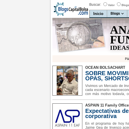
Buscar:
Valor
Blogs
Inicio
Blogs
AN
FU
IDEAS
Pá
OCEAN BOLSACHART
SOBRE MOVIMI
OPAS, SHORTS
Vivimos un Mercado de Inv
cada escenario macroeconóm
con más motivo todavía, c
cosas. En mercado de inver
ASPAIN 11 Family Office
Expectativas de 
corporativa
En el programa de hoy h
Jaime Gea de Invesco acerc