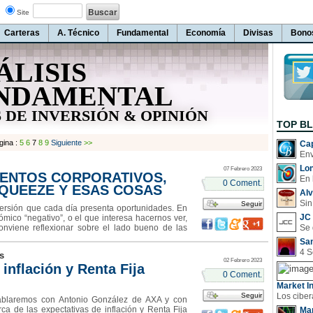
Site
Carteras
A. Técnico
Fundamental
Economía
Divisas
Bono
ÁLISIS
NDAMENTAL
 DE INVERSIÓN & OPINIÓN
TOP B
gina :
5
6
7
8
9
Siguiente
>>
Cap
Lo
07 Febrero 2023
ENTOS CORPORATIVOS,
En 
0 Coment.
QUEEZE Y ESAS COSAS
Al
Sin
Seguir
ersión que cada día presenta oportunidades. En
JC 
ico “negativo”, o el que interesa hacernos ver,
onviene reflexionar sobre el lado bueno de las
sión a veces no se acierta con el momento po
San
s
02 Febrero 2023
inflación y Renta Fija
0 Coment.
Market In
Seguir
ablaremos con Antonio González de AXA y con
a de las expectativas de inflación y Renta Fija
Man