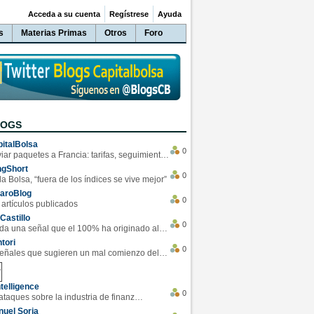
Acceda a su cuenta
Regístrese
Ayuda
s
Materias Primas
Otros
Foro
LOGS
italBolsa
0
Enviar paquetes a Francia: tarifas, seguimiento y ventajas destacadas
ngShort
0
la Bolsa, “fuera de los índices se vive mejor”
varoBlog
0
 artículos publicados
Castillo
0
Se da una señal que el 100% ha originado alzas en las bolsas
tori
0
4 Señales que sugieren un mal comienzo del 3T de la economía EEUU
telligence
0
Los ciberataques sobre la industria de finanzas se han duplicado este año
uel Soria