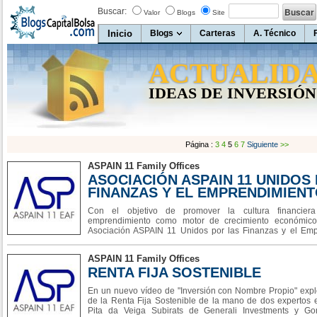
Buscar:
Valor
Blogs
Site
Inicio
Blogs
Carteras
A. Técnico
ACTUALID
IDEAS DE INVERSIÓN
Página :
3
4
5
6
7
Siguiente
>>
ASPAIN 11 Family Offices
ASOCIACIÓN ASPAIN 11 UNIDOS
FINANZAS Y EL EMPRENDIMIEN
Con el objetivo de promover la cultura financier
emprendimiento como motor de crecimiento económico
Asociación ASPAIN 11 Unidos por las Finanzas y el Emp
organización sin fines de lucro comprometida con la educa
financiera y el apoyo a emprendedores
ASPAIN 11 Family Offices
RENTA FIJA SOSTENIBLE
En un nuevo vídeo de "Inversión con Nombre Propio" exp
de la Renta Fija Sostenible de la mano de dos expertos e
Pita da Veiga Subirats de Generali Investments y G