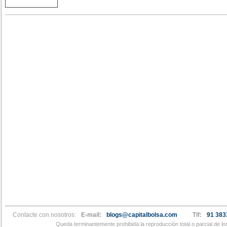
Liontrust Asset Management analizaremos con ellos la
desafíos y estrategias clave en el á
Contacte con nosotros:
E-mail:
blogs@capitalbolsa.com
Tlf:
91 383
Queda terminantemente prohibida la reproducción total o parcial de l