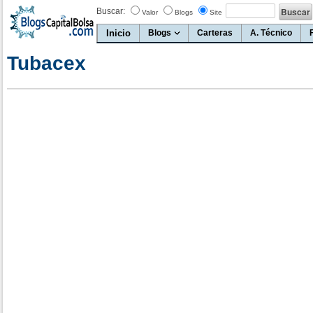
Buscar:
Valor
Blogs
Site
Inicio
Blogs
Carteras
A. Técnico
Tubacex