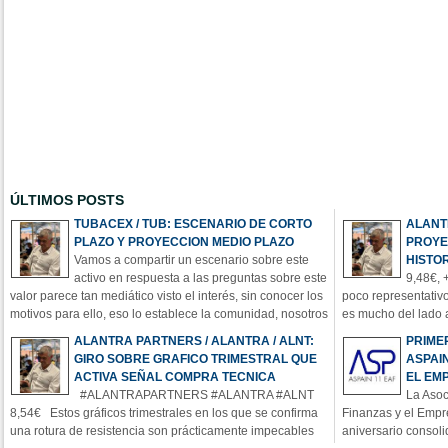
ÚLTIMOS POSTS
TUBACEX / TUB: ESCENARIO DE CORTO
ALANT
PLAZO Y PROYECCION MEDIO PLAZO
PROYE
Vamos a compartir un escenario sobre este
HISTO
activo en respuesta a las preguntas sobre este
9,48€, 
valor parece tan mediático visto el interés, sin conocer los
poco representativo
motivos para ello, eso lo establece la comunidad, nosotros
es mucho del lado 
a lo nuestro, y sobre lo que puedo comentar en abierto de
credenciales técni
ALANTRA PARTNERS / ALANTRA / ALNT:
PRIME
manera puntual sobre lo que sí puedo ir comentando en el
semana con la sen
GIRO SOBRE GRAFICO TRIMESTRAL QUE
ASPAIN
Cana
importantes o signi
ACTIVA SEÑAL COMPRA TECNICA
EL EM
poten
#ALANTRAPARTNERS #ALANTRA #ALNT
La Asoc
8,54€ Estos gráficos trimestrales en los que se confirma
Finanzas y el Empr
una rotura de resistencia son prácticamente impecables
aniversario consol