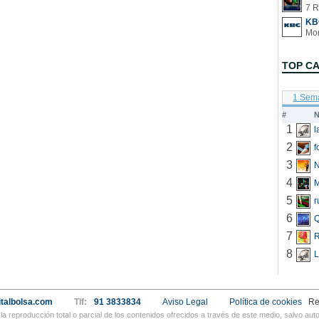
7 R
KB
TOP C
1 Sem
#
N
1
2
f
3
N
4
5
r
6
Q
7
R
8
L
talbolsa.com
Tlf:
91 3833834
Aviso Legal
Política de cookies
Re
a reproducción total o parcial de los contenidos ofrecidos a través de este medio, salvo a