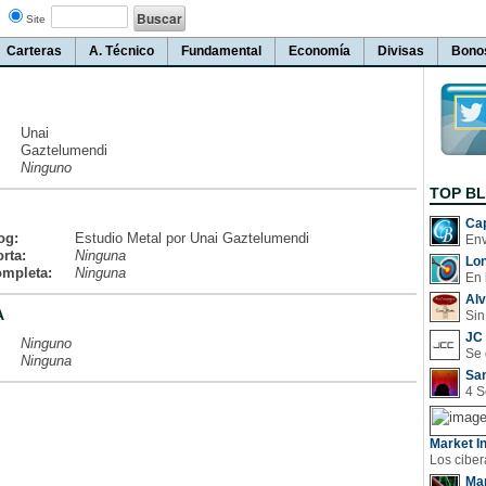
Site
Carteras
A. Técnico
Fundamental
Economía
Divisas
Bono
Unai
Gaztelumendi
Ninguno
TOP B
Cap
og:
Estudio Metal por Unai Gaztelumendi
rta:
Ninguna
Lo
ompleta:
Ninguna
En 
Al
A
Sin
JC 
Ninguno
Ninguna
San
Market In
Man