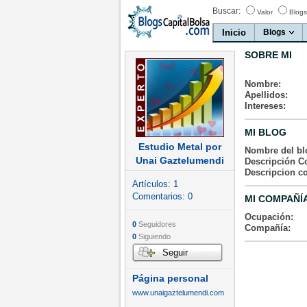
Buscar:
Valor
Blogs
Inicio
Blogs
SOBRE MI
Nombre:
Apellidos:
Intereses:
MI BLOG
Estudio Metal por
Nombre del bl
Unai Gaztelumendi
Descripción Co
Descripcion c
Artículos:
1
Comentarios:
0
MI COMPAÑÍ
Ocupación:
0
Seguidores
Compañía:
0
Siguiendo
Seguir
Página personal
www.unaigaztelumendi.com