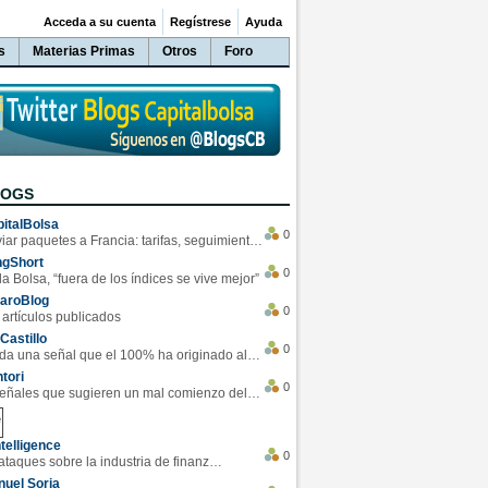
Acceda a su cuenta
Regístrese
Ayuda
s
Materias Primas
Otros
Foro
LOGS
italBolsa
0
Enviar paquetes a Francia: tarifas, seguimiento y ventajas destacadas
ngShort
0
la Bolsa, “fuera de los índices se vive mejor”
varoBlog
0
 artículos publicados
Castillo
0
Se da una señal que el 100% ha originado alzas en las bolsas
tori
0
4 Señales que sugieren un mal comienzo del 3T de la economía EEUU
telligence
0
Los ciberataques sobre la industria de finanzas se han duplicado este año
uel Soria