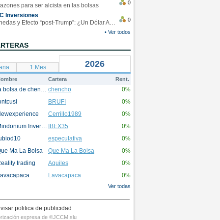
0
azones para ser alcista en las bolsas
C Inversiones
0
Monedas y Efecto “post-Trump”: ¿Un Dólar Americano operando en rangos?
• Ver todos
ARTERAS
2026
ana
1 Mes
ombre
Cartera
Rent.
la bolsa de chencho
chencho
0%
ontcusi
BRUFI
0%
ewexperience
Cerrillo1989
0%
Mindonium Inversions
IBEX35
0%
ubiod10
especulativa
0%
ue Ma La Bolsa
Que Ma La Bolsa
0%
eality trading
Aquiles
0%
avacapaca
Lavacapaca
0%
Ver todas
visar politica de publicidad
utorización expresa de ©JCCM,slu