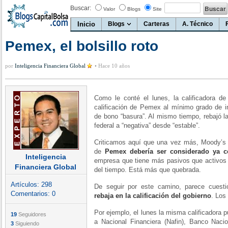
Buscar:
Valor
Blogs
Site
Inicio
Blogs
Carteras
A. Técnico
Pemex, el bolsillo roto
por
Inteligencia Financiera Global
•
Hace 10 años
Como le conté el lunes, la calificadora de 
calificación de Pemex al mínimo grado de in
de bono “basura”. Al mismo tiempo, rebajó la
federal a “negativa” desde “estable”.
Criticamos aquí que una vez más, Moody’s l
de
Pemex debería ser considerado ya 
Inteligencia
empresa que tiene más pasivos que activos 
Financiera Global
del tiempo. Está más que quebrada.
Artículos:
298
De seguir por este camino, parece cuest
Comentarios:
0
rebaja en la calificación del gobierno
. Los
Por ejemplo, el lunes la misma calificadora 
19
Seguidores
a Nacional Financiera (Nafin), Banco Naci
3
Siguiendo