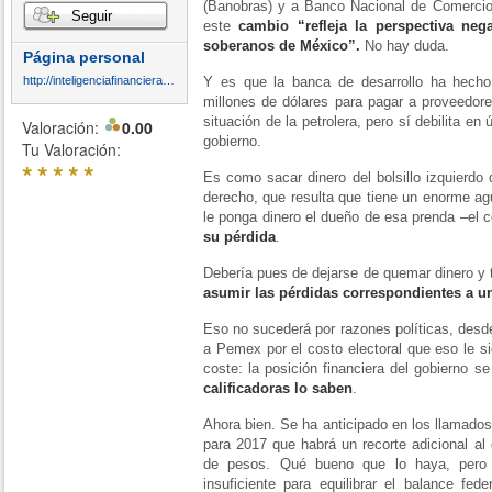
(Banobras) y a Banco Nacional de Comercio
Seguir
este
cambio “refleja la perspectiva neg
soberanos de México”.
No hay duda.
Página personal
http://inteligenciafinancieraglobal.blogspot.com.es/
Y es que la banca de desarrollo ha hech
millones de dólares para pagar a proveedore
situación de la petrolera, pero sí debilita en ú
Valoración:
0.00
gobierno.
Tu Valoración:
*
*
*
*
*
Es como sacar dinero del bolsillo izquierdo
derecho, que resulta que tiene un enorme ag
le ponga dinero el dueño de esa prenda –el 
su pérdida
.
Debería pues de dejarse de quemar dinero y 
asumir las pérdidas correspondientes a u
Eso no sucederá por razones políticas, desde
a Pemex por el costo electoral que eso le si
coste: la posición financiera del gobierno 
calificadoras lo saben
.
Ahora bien. Se ha anticipado en los llamados
para 2017 que habrá un recorte adicional al 
de pesos. Qué bueno que lo haya, pero
insuficiente para equilibrar el balance fede