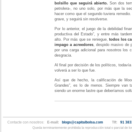
bolsillo que seguirá abierto.
Son dos tema
petrolera-, no uno solo, por más que la s
hacer como que el segundo tuviera remedio.
grave, y seguirá sin resolverse.
Por lo anterior, el juego de la debilidad fi
productiva del Estado”, y entre más tarde
alto. Por más que se reniegue,
todos los c
impago a acreedores
, despido masivo de pe
por una carga adicional para nosotros los c
desgracia.
Al final por decisión de los políticos, toda
volverá a ser lo que fue.
Así que de hecho, la calificación de Moo
Grandes”, es lo de menos. Siempre van tard
siendo un enorme lastre que deberíamos solt
Contacte con nosotros:
E-mail:
blogs@capitalbolsa.com
Tlf:
91 383
Queda terminantemente prohibida la reproducción total o parcial de l