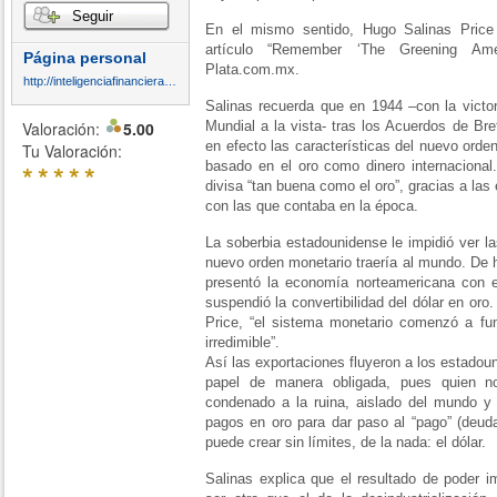
Seguir
En el mismo sentido, Hugo Salinas Pric
artículo “Remember ‘The Greening Amer
Página personal
Plata.com.mx.
http://inteligenciafinancieraglobal.blogspot.com.es/
Salinas recuerda que en 1944 –con la victo
Valoración:
5.00
Mundial a la vista- tras los Acuerdos de Br
en efecto las características del nuevo orden
Tu Valoración:
*
*
*
*
*
basado en el oro como dinero internacional
divisa “tan buena como el oro”, gracias a la
con las que contaba en la época.
La soberbia estadounidense le impidió ver l
nuevo orden monetario traería al mundo. De 
presentó la economía norteamericana con e
suspendió la convertibilidad del dólar en oro
Price, “el sistema monetario comenzó a fun
irredimible”.
Así las exportaciones fluyeron a los estado
papel de manera obligada, pues quien no
condenado a la ruina, aislado del mundo y
pagos en oro para dar paso al “pago” (deuda
puede crear sin límites, de la nada: el dólar.
Salinas explica que el resultado de poder i