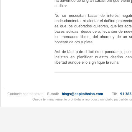
ha advertido de la gran catástrofe que viene
el dólar.
No se necesitan tasas de interés negati
endeudamiento, ni alentar el dañino protecci
es que los quebrados quiebren, que los acr
bases sólidas, desde cero, levanten de nue
los mercados libres, del ahorro y de un 
honesto de oro y plata.
Así de fácil o de difícil es el panorama, pue
insisten en planificar nuestro destino ce
libertad aunque ello signifique la ruina.
Contacte con nosotros:
E-mail:
blogs@capitalbolsa.com
Tlf:
91 383
Queda terminantemente prohibida la reproducción total o parcial de l