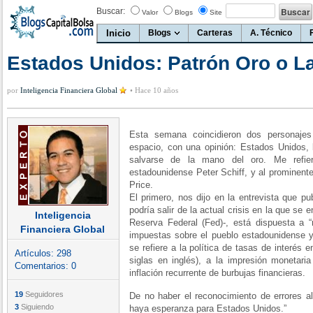
Buscar:
Valor
Blogs
Site
Inicio
Blogs
Carteras
A. Técnico
Estados Unidos: Patrón Oro o L
por
Inteligencia Financiera Global
•
Hace 10 años
Esta semana coincidieron dos personaje
espacio, con una opinión: Estados Unidos, l
salvarse de la mano del oro. Me refier
estadounidense Peter Schiff, y al prominen
Price.
El primero, nos dijo en la entrevista que p
podría salir de la actual crisis en la que se 
Inteligencia
Reserva Federal (Fed)-, está dispuesta a “
Financiera Global
impuestas sobre el pueblo estadounidense y
se refiere a la política de tasas de interés 
Artículos:
298
siglas en inglés), a la impresión monetari
Comentarios:
0
inflación recurrente de burbujas financieras.
19
Seguidores
De no haber el reconocimiento de errores al
3
Siguiendo
haya esperanza para Estados Unidos.”