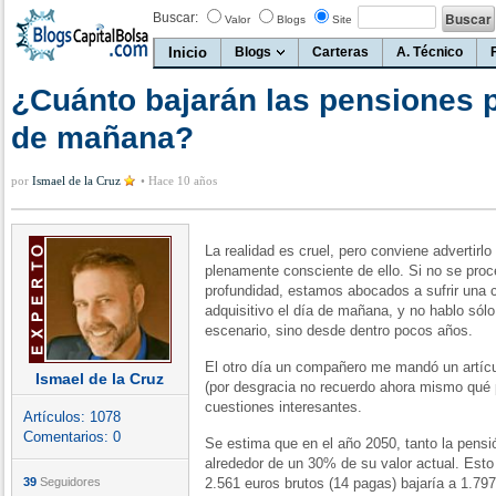
Buscar:
Valor
Blogs
Site
Inicio
Blogs
Carteras
A. Técnico
¿Cuánto bajarán las pensiones p
de mañana?
por
Ismael de la Cruz
•
Hace 10 años
La realidad es cruel, pero conviene advertirl
plenamente consciente de ello. Si no se proc
profundidad, estamos abocados a sufrir una 
adquisitivo el día de mañana, y no hablo sólo
escenario, sino desde dentro pocos años.
El otro día un compañero me mandó un artícu
Ismael de la Cruz
(por desgracia no recuerdo ahora mismo qué 
cuestiones interesantes.
Artículos:
1078
Comentarios:
0
Se estima que en el año 2050, tanto la pen
alrededor de un 30% de su valor actual. Esto
39
Seguidores
2.561 euros brutos (14 pagas) bajaría a 1.7