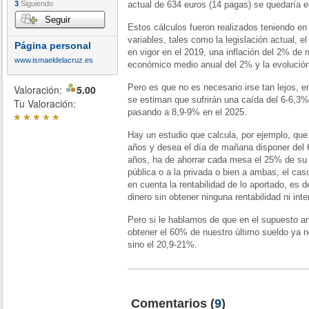
3
Siguiendo
actual de 634 euros (14 pagas) se quedaría 
Seguir
Estos cálculos fueron realizados teniendo en
variables, tales como la legislación actual, el
Página personal
en vigor en el 2019, una inflación del 2% de 
www.ismaeldelacruz.es
económico medio anual del 2% y la evolució
Pero es que no es necesario irse tan lejos, 
Valoración:
5.00
se estiman que sufrirán una caída del 6-6,3%
Tu Valoración:
pasando a 8,9-9% en el 2025.
*
*
*
*
*
Hay un estudio que calcula, por ejemplo, que
años y desea el día de mañana disponer del 
años, ha de ahorrar cada mesa el 25% de su r
pública o a la privada o bien a ambas, el cas
en cuenta la rentabilidad de lo aportado, es d
dinero sin obtener ninguna rentabilidad ni int
Pero si le hablamos de que en el supuesto ant
obtener el 60% de nuestro último sueldo ya n
sino el 20,9-21%.
Comentarios
(
9
)