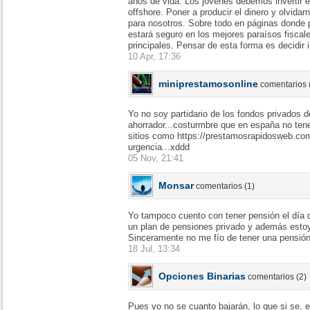
años de vida. Los jóvenes debemos invertir e
offshore. Poner a producir el dinero y olvida
para nosotros. Sobre todo en páginas donde p
estará seguro en los mejores paraísos fiscal
principales. Pensar de esta forma es decidir 
10 Apr, 17:36
miniprestamosonline
comentarios 
Yo no soy partidario de los fondos privados 
ahorrador...costurmbre que en españa no ten
sitios como https://prestamosrapidosweb.com
urgencia...xddd
05 Nov, 21:41
Monsar
comentarios (1)
Yo tampoco cuento con tener pensión el día
un plan de pensiones privado y además estoy 
Sinceramente no me fío de tener una pensión 
18 Jul, 13:34
Opciones Binarias
comentarios (2)
Pues yo no se cuanto bajarán, lo que si se, 