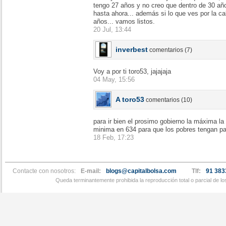
tengo 27 años y no creo que dentro de 30 añ
hasta ahora... además si lo que ves por la ca
años... vamos listos.
20 Jul, 13:44
inverbest
comentarios (7)
Voy a por ti toro53, jajajaja
04 May, 15:56
A toro53
comentarios (10)
para ir bien el prosimo gobierno la máxima la
minima en 634 para que los pobres tengan p
18 Feb, 17:23
Contacte con nosotros:
E-mail:
blogs@capitalbolsa.com
Tlf:
91 383
Queda terminantemente prohibida la reproducción total o parcial de l