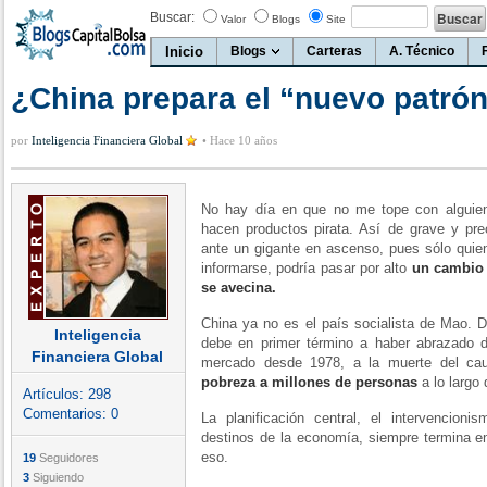
Buscar:
Valor
Blogs
Site
Inicio
Blogs
Carteras
A. Técnico
¿China prepara el “nuevo patró
por
Inteligencia Financiera Global
•
Hace 10 años
No hay día en que no me tope con alguie
hacen productos pirata. Así de grave y p
ante un gigante en ascenso, pues sólo quien
informarse, podría pasar por alto
un cambio 
se avecina.
China ya no es el país socialista de Mao. 
Inteligencia
debe en primer término a haber abrazado de
Financiera Global
mercado desde 1978, a la muerte del caud
pobreza a millones de personas
a lo largo
Artículos:
298
Comentarios:
0
La planificación central, el intervencionis
destinos de la economía, siempre termina en
eso.
19
Seguidores
3
Siguiendo