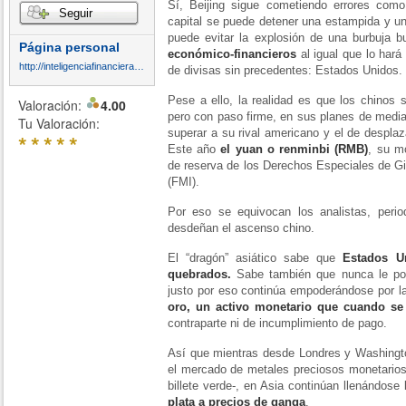
Sí, Beijing sigue cometiendo errores com
Seguir
capital se puede detener una estampida y un
puede evitar la explosión de una burbuja bu
Página personal
económico-financieros
al igual que lo hará
http://inteligenciafinancieraglobal.blogspot.com.es/
de divisas sin precedentes: Estados Unidos.
Pese a ello, la realidad es que los chinos 
Valoración:
4.00
pero con paso firme, en sus planes de median
Tu Valoración:
superar a su rival americano y el de despla
*
*
*
*
*
Este año
el yuan o renminbi (RMB)
, su m
de reserva de los Derechos Especiales de Gi
(FMI).
Por eso se equivocan los analistas, period
desdeñan el ascenso chino.
El “dragón” asiático sabe que
Estados U
quebrados.
Sabe también que nunca le pod
justo por eso continúa empoderándose por la
oro, un activo monetario que cuando se 
contraparte ni de incumplimiento de pago.
Así que mientras desde Londres y Washingto
el mercado de metales preciosos monetarios 
billete verde-, en Asia continúan llenándose
plata a precios de ganga
.