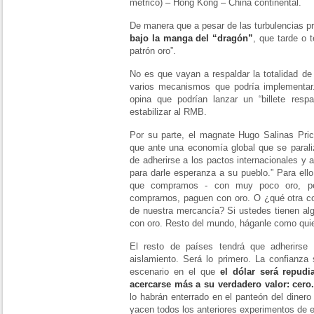
métrico) – Hong Kong – China continental.
De manera que a pesar de las turbulencias p
bajo la manga del “dragón”
, que tarde o
patrón oro”.
No es que vayan a respaldar la totalidad de
varios mecanismos que podría implementar
opina que podrían lanzar un “billete resp
estabilizar al RMB.
Por su parte, el magnate Hugo Salinas Price
que ante una economía global que se paraliz
de adherirse a los pactos internacionales y 
para darle esperanza a su pueblo.” Para ell
que compramos - con muy poco oro, pe
comprarnos, paguen con oro. O ¿qué otra co
de nuestra mercancía? Si ustedes tienen a
con oro. Resto del mundo, háganle como quier
El resto de países tendrá que adherirse
aislamiento. Será lo primero. La confianza
escenario en el que
el dólar será repud
acercarse más a su verdadero valor: cero
lo habrán enterrado en el panteón del dinero
yacen todos los anteriores experimentos de e