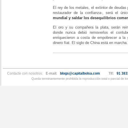
El rey de los metales, el extintor de deudas
restaurador de la confianza-, será el ún
mundial y saldar los desequilibrios comer
El oro y su compañera la plata, serán rein
donde nunca debió removerlos el contube
enriquecieron a costa de empobrecer a la
dinero fíat. El siglo de China está en marcha.
Contacte con nosotros:
E-mail:
blogs@capitalbolsa.com
Tlf:
91 383
Queda terminantemente prohibida la reproducción total o parcial de l