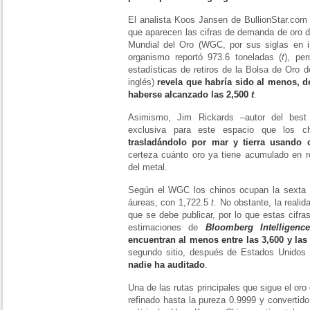
El analista Koos Jansen de BullionStar.com
que aparecen las cifras de demanda de oro d
Mundial del Oro (WGC, por sus siglas en i
organismo reportó 973.6 toneladas (
t
), pe
estadísticas de retiros de la Bolsa de Oro 
inglés)
revela que habría sido al menos, d
haberse alcanzado las 2,500
t
.
Asimismo, Jim Rickards –autor del best
exclusiva para este espacio que los 
trasladándolo por mar y tierra usando c
certeza cuánto oro ya tiene acumulado en r
del metal.
Según el WGC los chinos ocupan la sexta p
áureas, con 1,722.5
t
. No obstante, la realid
que se debe publicar, por lo que estas cifr
estimaciones de
Bloomberg Intelligenc
encuentran al menos entre las 3,600 y las
segundo sitio, después de Estados Unidos
nadie ha auditado
.
Una de las rutas principales que sigue el or
refinado hasta la pureza 0.9999 y converti