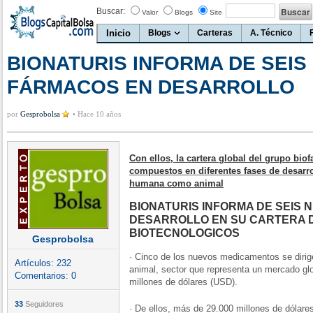
Buscar:
Valor
Blogs
Site
Inicio
Blogs
Carteras
A. Técnico
BIONATURIS INFORMA DE SEI
FÁRMACOS EN DESARROLLO
por
Gesprobolsa
•
Hace 10 años
Con ellos, la cartera global del grupo bio
compuestos en diferentes fases de desarrol
humana como animal
BIONATURIS INFORMA DE SEIS
DESARROLLO EN SU CARTERA 
BIOTECNOLOGICOS
Gesprobolsa
· Cinco de los nuevos medicamentos se dirige
Artículos:
232
animal, sector que representa un mercado gl
Comentarios:
0
millones de dólares (USD).
33
Seguidores
· De ellos, más de 29.000 millones de dólar