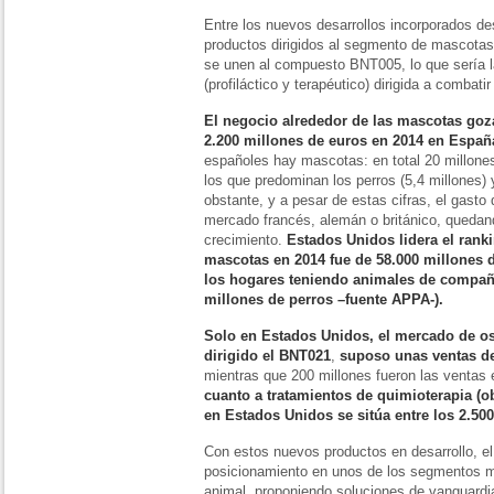
Entre los nuevos desarrollos incorporados des
productos dirigidos al segmento de mascot
se unen al compuesto BNT005, lo que sería l
(profiláctico y terapéutico) dirigida a combati
El negocio alrededor de las mascotas go
2.200 millones de euros en 2014 en Españ
españoles hay mascotas: en total 20 millone
los que predominan los perros (5,4 millones) 
obstante, y a pesar de estas cifras, el gasto
mercado francés, alemán o británico, quedand
crecimiento.
Estados Unidos lidera el rank
mascotas en 2014 fue de 58.000 millones 
los hogares teniendo animales de compañí
millones de perros –fuente APPA-).
Solo en Estados Unidos, el mercado de oste
dirigido el BNT021
,
suposo unas ventas de
mientras que 200 millones fueron las ventas 
cuanto a tratamientos de quimioterapia (o
en Estados Unidos se sitúa entre los 2.500
Con estos nuevos productos en desarrollo, el
posicionamiento en unos de los segmentos má
animal, proponiendo soluciones de vanguardi