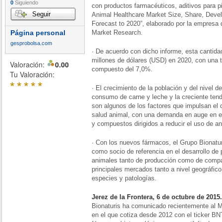
0
Siguiendo
con productos farmacéuticos, aditivos para p
Seguir
Animal Healthcare Market Size, Share, Dev
Forecast to 2020”, elaborado por la empresa
Página personal
Market Research.
gesprobolsa.com
· De acuerdo con dicho informe, esta cantida
millones de dólares (USD) en 2020, con una 
Valoración:
0.00
compuesto del 7,0%.
Tu Valoración:
*
*
*
*
*
· El crecimiento de la población y del nivel d
consumo de carne y leche y la creciente ten
son algunos de los factores que impulsan el 
salud animal, con una demanda en auge en el
y compuestos dirigidos a reducir el uso de ant
· Con los nuevos fármacos, el Grupo Bionatur
como socio de referencia en el desarrollo de 
animales tanto de producción como de compa
principales mercados tanto a nivel geográfico
especies y patologías.
Jerez de la Frontera, 6 de octubre de 2015.
Bionaturis ha comunicado recientemente al M
en el que cotiza desde 2012 con el ticker BNT