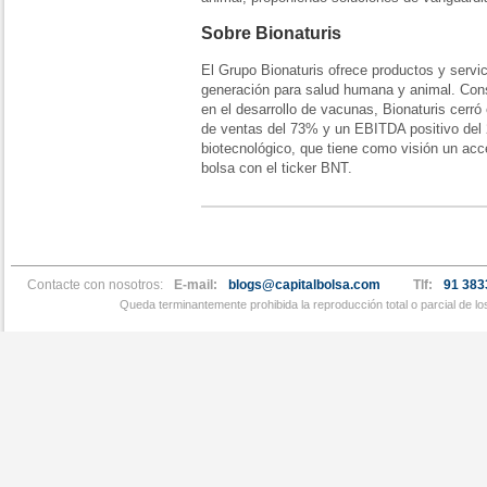
Sobre Bionaturis
El Grupo Bionaturis ofrece productos y servic
generación para salud humana y animal. Consi
en el desarrollo de vacunas, Bionaturis cerró
de ventas del 73% y un EBITDA positivo del 
biotecnológico, que tiene como visión un acc
bolsa con el ticker BNT.
Contacte con nosotros:
E-mail:
blogs@capitalbolsa.com
Tlf:
91 383
Queda terminantemente prohibida la reproducción total o parcial de l