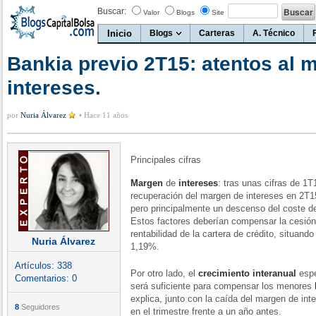
Buscar:
Valor
Blogs
Site
Inicio
Blogs
Carteras
A. Técnico
Bankia previo 2T15: atentos al 
intereses.
por
Nuria Álvarez
•
Hace 11 años
Principales cifras
Margen
de
intereses
: tras unas cifras de 1
recuperación del margen de intereses en 2T1
pero principalmente un descenso del coste d
Estos factores deberían compensar la cesión
rentabilidad de la cartera de crédito, situan
Nuria Álvarez
1,19%.
Artículos:
338
Por otro lado, el
crecimiento
interanual
espe
Comentarios:
0
será suficiente para compensar los menores
explica, junto con la caída del margen de in
8
Seguidores
en el trimestre frente a un año antes.