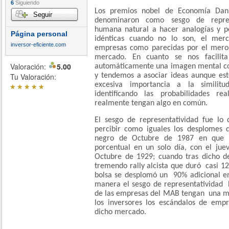
6
Siguiendo
Los premios nobel de Economía Dan
Seguir
denominaron como sesgo de represe
humana natural a hacer analogías y pe
Página personal
idénticas cuando no lo son, el mer
inversor-eficiente.com
empresas como parecidas por el mero
mercado. En cuanto se nos facilit
Valoración:
5.00
automáticamente una imagen mental con
Tu Valoración:
y tendemos a asociar ideas aunque es
*
*
*
*
*
excesiva importancia a la simili
identificando las probabilidades r
realmente tengan algo en común.
El sesgo de representatividad fue lo 
percibir como iguales los desplomes q
negro de Octubre de 1987 en que l
porcentual en un solo día, con el jue
Octubre de 1929; cuando tras dicho 
tremendo rally alcista que duró casi 1
bolsa se desplomó un 90% adicional en
manera el sesgo de representatividad h
de las empresas del MAB tengan una me
los inversores los escándalos de emp
dicho mercado.