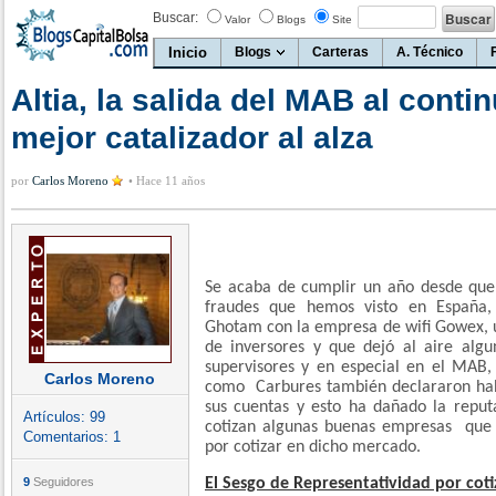
Buscar:
Valor
Blogs
Site
Inicio
Blogs
Carteras
A. Técnico
Altia, la salida del MAB al contin
mejor catalizador al alza
por
Carlos Moreno
•
Hace 11 años
Se acaba de cumplir un año desde que
fraudes que hemos visto en España
Ghotam con la empresa de wifi Gowex, 
de inversores y que dejó al aire algu
supervisores y en especial en el MAB,
Carlos Moreno
como Carbures también declararon hab
sus cuentas y esto ha dañado la repu
Artículos:
99
cotizan algunas buenas empresas que
Comentarios:
1
por cotizar en dicho mercado.
9
Seguidores
El Sesgo de Representatividad por coti