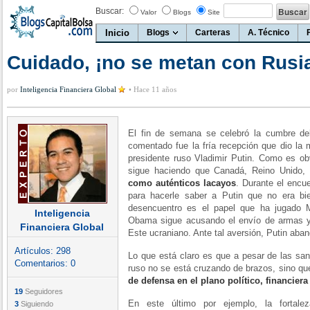
Buscar:
Valor
Blogs
Site
Inicio
Blogs
Carteras
A. Técnico
Cuidado, ¡no se metan con Rusi
por
Inteligencia Financiera Global
•
Hace 11 años
El fin de semana se celebró la cumbre de
comentado fue la fría recepción que dio la m
presidente ruso Vladimir Putin. Como es ob
sigue haciendo que Canadá, Reino Unido, 
como auténticos lacayos
. Durante el encu
para hacerle saber a Putin que no era bi
desencuentro es el papel que ha jugado M
Inteligencia
Obama sigue acusando el envío de armas y 
Financiera Global
Este ucraniano. Ante tal aversión, Putin aba
Artículos:
298
Lo que está claro es que a pesar de las san
Comentarios:
0
ruso no se está cruzando de brazos, sino q
de defensa en el plano político, financiera 
19
Seguidores
En este último por ejemplo, la fortal
3
Siguiendo