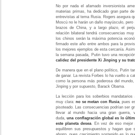
No por nada el afamado inversionista ame
materias primas, ha dedicado gran parte de
entrevistas al tema Rusia. Rogers asegura q
Moscú no le harán un daño mayúsculo, pero 
brazos de China, y a largo plazo, el per
relación bilateral tendrá consecuencias muy
los chinos serán la máxima potencia económ
firmado este año entre ambos para la provi
los mejores ejemplos de esta cercanía. Asi
la semana pasada, Putin tuvo una recepció
calidez del presidente Xi Jinping y su trat
De manera que en el plano político, Putin ta
de ganar. La revista Forbes lo ha vuelto a c
como la persona más poderosa del mundo, 
Jinping y por supuesto, Barack Obama.
La lección para los soberbios mandatarios
muy clara:
no se metan con Rusia
, pues e
pisoteado. Las consecuencias podrían ser gr
llevar al mundo hacia una gran guerra, 
duda,
una conflagración global es lo últi
este planeta desea
. En vez de eso mejor
equilibren sus presupuestos y hagan que 
ahorro, pues crecimiento sostenido es lo q