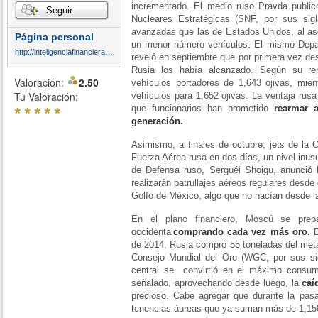
incrementado. El medio ruso Pravda publi
Seguir
Nucleares Estratégicas (SNF, por sus sig
avanzadas que las de Estados Unidos, al ase
Página personal
un menor número vehículos. El mismo Depa
http://inteligenciafinancieraglobal.blogspot.com.es/
reveló en septiembre que por primera vez des
Rusia los había alcanzado. Según su re
Valoración:
2.50
vehículos portadores de 1,643 ojivas, mie
Tu Valoración:
vehículos para 1,652 ojivas. La ventaja rusa
*
*
*
*
*
que funcionarios han prometido
rearmar 
generación.
Asimismo, a finales de octubre, jets de la 
Fuerza Aérea rusa en dos días, un nivel inusu
de Defensa ruso, Serguéi Shoigu, anunció
realizarán patrullajes aéreos regulares desde
Golfo de México, algo que no hacían desde l
En el plano financiero, Moscú se prepa
occidental
comprando cada vez más oro.
D
de 2014, Rusia compró 55 toneladas del meta
Consejo Mundial del Oro (WGC, por sus sig
central se convirtió en el máximo consum
señalado, aprovechando desde luego, la
caí
precioso. Cabe agregar que durante la pasa
tenencias áureas que ya suman más de 1,15