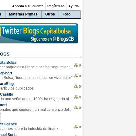
Acceda a su cuenta
Regístrese
Ayuda
s
Materias Primas
Otros
Foro
LOGS
italBolsa
0
Enviar paquetes a Francia: tarifas, seguimiento y ventajas destacadas
ngShort
0
la Bolsa, “fuera de los índices se vive mejor”
varoBlog
0
 artículos publicados
Castillo
0
Se da una señal que el 100% ha originado alzas en las bolsas
tori
0
4 Señales que sugieren un mal comienzo del 3T de la economía EEUU
telligence
0
Los ciberataques sobre la industria de finanzas se han duplicado este año
uel Soria