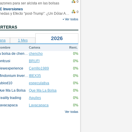
0
azones para ser alcista en las bolsas
C Inversiones
0
Monedas y Efecto “post-Trump”: ¿Un Dólar Americano operando en rangos?
• Ver todos
ARTERAS
2026
ana
1 Mes
ombre
Cartera
Rent.
la bolsa de chencho
chencho
0%
ontcusi
BRUFI
0%
ewexperience
Cerrillo1989
0%
Mindonium Inversions
IBEX35
0%
ubiod10
especulativa
0%
ue Ma La Bolsa
Que Ma La Bolsa
0%
eality trading
Aquiles
0%
avacapaca
Lavacapaca
0%
Ver todas