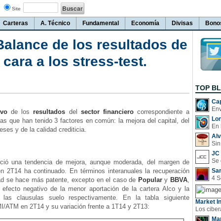
Site
Carteras
A. Técnico
Fundamental
Economía
Divisas
Bono
Balance de los resultados de
 cara a los stress-test.
TOP B
Cap
ivo
de los
resultados
del
sector financiero
correspondiente a
Lo
as que han tenido 3 factores en común: la mejora del capital, del
En 
ses y de la calidad crediticia.
Al
Sin
JC 
ició una tendencia de mejora, aunque moderada, del margen de
en 2T14 ha continuado. En términos interanuales la recuperación
San
idad se hace más patente, excepto en el caso de
Popular
y
BBVA
,
 efecto negativo de la menor aportación de la cartera Alco y la
e las clausulas suelo respectivamente. En la tabla siguiente
Market In
I/ATM en 2T14 y su variación frente a 1T14 y 2T13:
Man