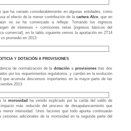
ón que ha variado considerablemente en algunas entidades, como
sa el efecto de la menor contribución de la
cartera
Alco
, que en
aún no se ha comenzado a reflejar. Tomando los ingresos
margen de intereses + comisiones netas (ingresos básicos del
ca comercial), en la tabla siguiente vemos la aportación en 2T14
o vs promedio en 2013:
DITICIA Y DOTACIÓN A PROVISIONES
endencia de normalización de la
dotación
a
provisiones
tras dos
ados por los requerimientos regulatorios, y cambio en la evolución
d que acumula descensos importantes en la mayor parte de las
iciembre 2013:
e la
morosidad
ha venido explicado por la caída del saldo de
impacto más reducido del proceso de desapalancamiento que
a menor intensidad. Unos factores que todo apunta continuarán
a cesiones adicionales de la morosidad en la segunda parte del