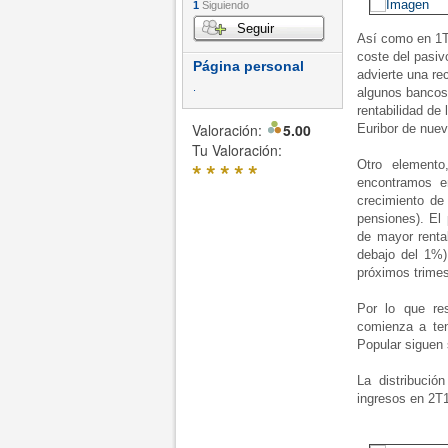
1
Siguiendo
Seguir
Así como en 1T
coste del pasiv
Página personal
advierte una rec
.
algunos bancos.
rentabilidad de 
Valoración:
5.00
Euribor de nuev
Tu Valoración:
*
*
*
*
*
Otro elemento
encontramos 
crecimiento de
pensiones). El
de mayor renta
debajo del 1%)
próximos trimes
Por lo que re
comienza a te
Popular siguen 
La distribució
ingresos en 2T1