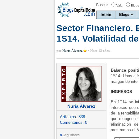
Buscar:
Valor
Blogs
Inicio
Blogs
Sector Financiero. 
1S14. Volatilidad de
por
Nuria Álvarez
•
Hace 12 años
Balance posit
1S14. Unas cifr
margen de intere
INGRESOS
En 1T14 se in
Nuria Álvarez
intereses que 
de la rentabil
Artículos:
338
que recogen el
Comentarios:
0
eliminación d
mostramos el M
8
Seguidores