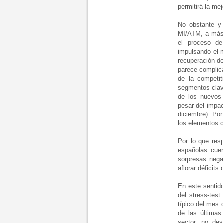
permitirá la me
No obstante y
MI/ATM, a más l
el proceso de
impulsando el 
recuperación de
parece complica
de la competi
segmentos clave
de los nuevos 
pesar del impac
diciembre). Por
los elementos cl
Por lo que resp
españolas cue
sorpresas nega
aflorar déficits
En este sentid
del stress-tes
típico del mes d
de las últimas
sector, no de