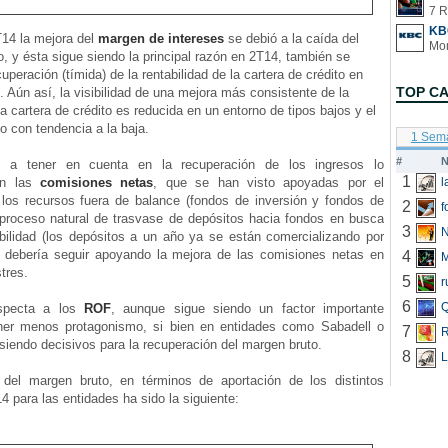
7 R
KB
14 la mejora del
margen de intereses
se debió a la caída del
o, y ésta sigue siendo la principal razón en 2T14, también se
uperación (tímida) de la rentabilidad de la cartera de crédito en
TOP C
 Aún así, la visibilidad de una mejora más consistente de la
la cartera de crédito es reducida en un entorno de tipos bajos y el
o con tendencia a la baja.
1 Sem
#
N
, a tener en cuenta en la recuperación de los ingresos lo
1
en las
comisiones netas
, que se han visto apoyadas por el
 los recursos fuera de balance (fondos de inversión y fondos de
2
f
 proceso natural de trasvase de depósitos hacia fondos en busca
3
N
bilidad (los depósitos a un año ya se están comercializando por
 debería seguir apoyando la mejora de las comisiones netas en
4
tres.
5
r
6
Q
specta a los
ROF
, aunque sigue siendo un factor importante
ner menos protagonismo, si bien en entidades como Sabadell o
7
R
siendo decisivos para la recuperación del margen bruto.
8
L
n del margen bruto, en términos de aportación de los distintos
4 para las entidades ha sido la siguiente: