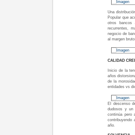
Una distribuci
Popular que acu
otros bancos 
recurrentes, 
negocio de ban
al margen brut
CALIDAD CRE
Inicio de la t
años distorsion
de la morosida
entidades vs d
El descenso d
dudosos y un 
continúa pero 
contribuyendo 
año.