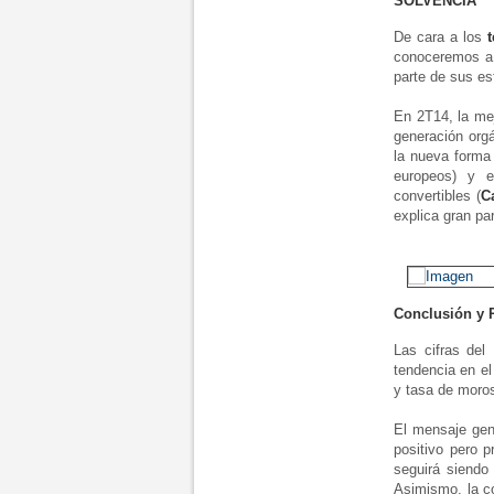
SOLVENCIA
De cara a los
t
conoceremos a 
parte de sus esf
En 2T14, la me
generación orgá
la nueva forma
europeos) y e
convertibles (
C
explica gran par
Conclusión y
Las cifras del
tendencia en el
y tasa de moros
El mensaje gen
positivo pero 
seguirá siendo 
Asimismo, la co