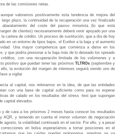
jora de las comisiones netas.
 aunque valoramos positivamente esta tendencia de mejora del
argo plazo, la continuidad de la recuperación una vez finalizado
 abaratamiento del coste del pasivo minorista (lo que está
margen de clientes) necesariamente deberá venir apoyado por una
 la cartera de crédito. Un proceso de sustitución, que a día de hoy
do en un entorno de tipos bajos, el Euribor a la baja y el aumento
tividad. Una mayor competencia que comienza a darse en los
, y que podría presionar a la baja más de lo deseado los spreads
créditos, con una recuperación limitada de los volúmenes y a
to positivo que puedan tener las próximos
TLTROs
(septiembre y
 ello, la evolución del margen de intereses seguirá siendo uno de
ave a vigilar.
ecta al capital, nos reiteramos en la idea, de que las entidades
ntan con una base de capital suficiente como para no esperar
tivas de calado en los resultados del stress -test que supongan
 de capital elevados.
o y de cara a los próximos 2 meses hasta conocer los resultados
t y AQR, y teniendo en cuenta el menor volumen de negociación
e agosto, la volatilidad continuará en el sector. Por ello, y a pesar
 correcciones en bolsa esperaríamos a tomar posiciones en el
scartamos que las caídas puedan prolongarse, mientras se va