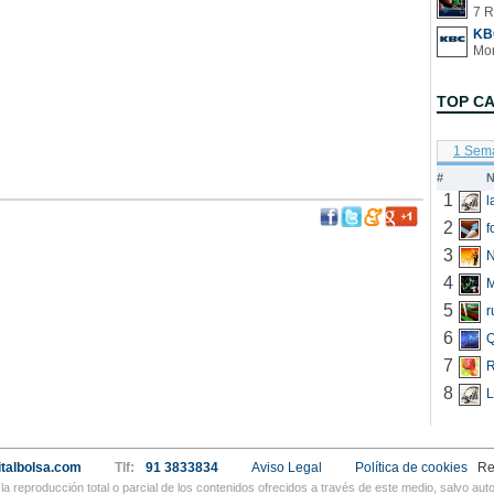
7 R
KB
TOP C
1 Sem
#
N
1
2
f
3
N
4
5
r
6
Q
7
R
8
L
talbolsa.com
Tlf:
91 3833834
Aviso Legal
Política de cookies
Re
a reproducción total o parcial de los contenidos ofrecidos a través de este medio, salvo a