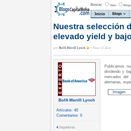
Buscar:
Valor
Blogs
Inicio
Blogs
Nuestra selección 
elevado yield y baj
por
BofA Merrill Lynch
•
Hace 12 años
Publicamos nue
dividendo y ba
mercados del 
alemanas, espa
BofA Merrill Lynch
Artículos:
40
Comentarios:
0
4
Seguidores