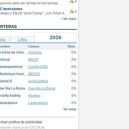
0
azones para ser alcista en las bolsas
C Inversiones
0
Monedas y Efecto “post-Trump”: ¿Un Dólar Americano operando en rangos?
• Ver todos
ARTERAS
2026
ana
1 Mes
ombre
Cartera
Rent.
la bolsa de chencho
chencho
0%
ontcusi
BRUFI
0%
ewexperience
Cerrillo1989
0%
Mindonium Inversions
IBEX35
0%
ubiod10
especulativa
0%
ue Ma La Bolsa
Que Ma La Bolsa
0%
eality trading
Aquiles
0%
avacapaca
Lavacapaca
0%
Ver todas
visar politica de publicidad
utorización expresa de ©JCCM,slu