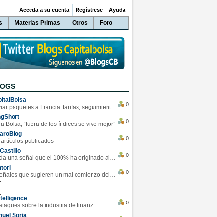
Acceda a su cuenta
Regístrese
Ayuda
s
Materias Primas
Otros
Foro
LOGS
italBolsa
0
Enviar paquetes a Francia: tarifas, seguimiento y ventajas destacadas
ngShort
0
la Bolsa, “fuera de los índices se vive mejor”
varoBlog
0
 artículos publicados
Castillo
0
Se da una señal que el 100% ha originado alzas en las bolsas
tori
0
4 Señales que sugieren un mal comienzo del 3T de la economía EEUU
telligence
0
Los ciberataques sobre la industria de finanzas se han duplicado este año
uel Soria