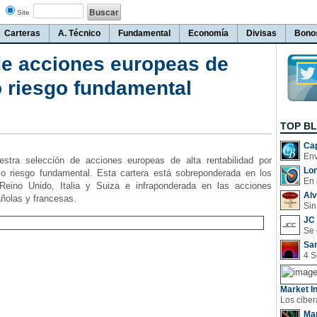
Site
Carteras
A. Técnico
Fundamental
Economía
Divisas
Bono
de acciones europeas de
o riesgo fundamental
TOP B
Cap
stra selección de acciones europeas de alta rentabilidad por
Lo
jo riesgo fundamental. Esta cartera está sobreponderada en los
En 
Reino Unido, Italia y Suiza e infraponderada en las acciones
Al
ñolas y francesas.
Sin
JC 
San
Market In
Man