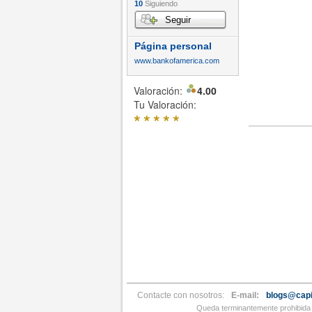
10
Siguiendo
Seguir
Página personal
www.bankofamerica.com
Valoración:
4.00
Tu Valoración:
*
*
*
*
*
Contacte con nosotros:
E-mail:
blogs@capi
Queda terminantemente prohibida l