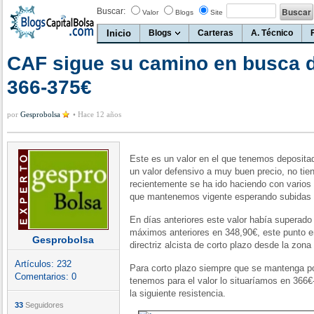
Buscar:
Valor
Blogs
Site
Inicio
Blogs
Carteras
A. Técnico
CAF sigue su camino en busca d
366-375€
por
Gesprobolsa
•
Hace 12 años
Este es un valor en el que tenemos deposita
un valor defensivo a muy buen precio, no ti
recientemente se ha ido haciendo con varios 
que mantenemos vigente esperando subidas 
En días anteriores este valor había superado 
máximos anteriores en 348,90€, este punto en
Gesprobolsa
directriz alcista de corto plazo desde la zon
Artículos:
232
Para corto plazo siempre que se mantenga po
Comentarios:
0
tenemos para el valor lo situaríamos en 366
la siguiente resistencia.
33
Seguidores