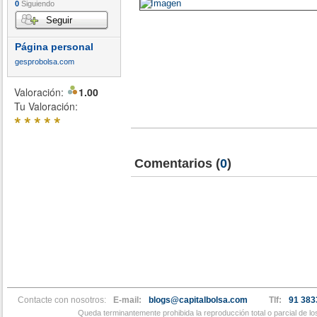
0
Siguiendo
Seguir
Página personal
gesprobolsa.com
Valoración:
1.00
Tu Valoración:
*
*
*
*
*
Comentarios
(
0
)
Contacte con nosotros:
E-mail:
blogs@capitalbolsa.com
Tlf:
91 383
Queda terminantemente prohibida la reproducción total o parcial de l