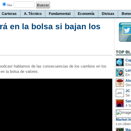
Site
Carteras
A. Técnico
Fundamental
Economía
Divisas
Bono
á en la bolsa si bajan los
TOP B
Cap
podcast hablamos de las consecuencias de los cambios en los
Lo
 en la bolsa de valores.
En 
Al
Sin
JC 
San
Market In
Man