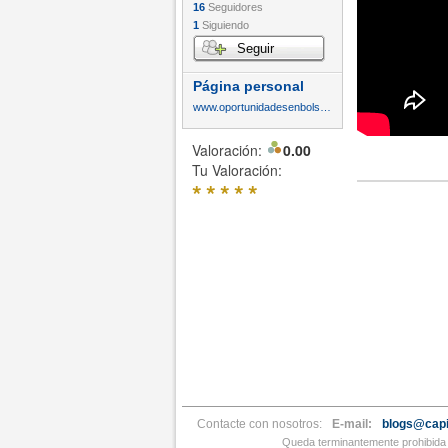
16
Seguidores
1
Siguiendo
Seguir
Página personal
www.oportunidadesenbolsa.com
Valoración:
0.00
Tu Valoración:
*
*
*
*
*
Contacte con nosotros:
E-mail:
blogs@capi
Queda terminantemente prohibida l