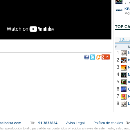
7 R
KB
TOP C
1 Sem
#
N
1
2
f
3
N
4
5
r
6
Q
7
R
8
L
talbolsa.com
Tlf:
91 3833834
Aviso Legal
Política de cookies
Re
a reproducción total o parcial de los contenidos ofrecidos a través de este medio, salvo a