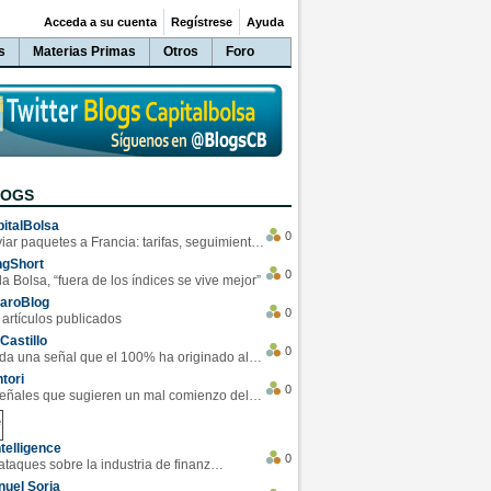
Acceda a su cuenta
Regístrese
Ayuda
s
Materias Primas
Otros
Foro
LOGS
italBolsa
0
Enviar paquetes a Francia: tarifas, seguimiento y ventajas destacadas
ngShort
0
la Bolsa, “fuera de los índices se vive mejor”
varoBlog
0
 artículos publicados
Castillo
0
Se da una señal que el 100% ha originado alzas en las bolsas
tori
0
4 Señales que sugieren un mal comienzo del 3T de la economía EEUU
telligence
0
Los ciberataques sobre la industria de finanzas se han duplicado este año
uel Soria