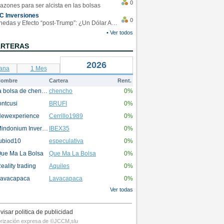
0
azones para ser alcista en las bolsas
C Inversiones
0
Monedas y Efecto “post-Trump”: ¿Un Dólar Americano operando en rangos?
• Ver todos
ARTERAS
2026
ana
1 Mes
ombre
Cartera
Rent.
la bolsa de chencho
chencho
0%
ontcusi
BRUFI
0%
ewexperience
Cerrillo1989
0%
Mindonium Inversions
IBEX35
0%
ubiod10
especulativa
0%
ue Ma La Bolsa
Que Ma La Bolsa
0%
eality trading
Aquiles
0%
avacapaca
Lavacapaca
0%
Ver todas
visar politica de publicidad
utorización expresa de ©JCCM,slu