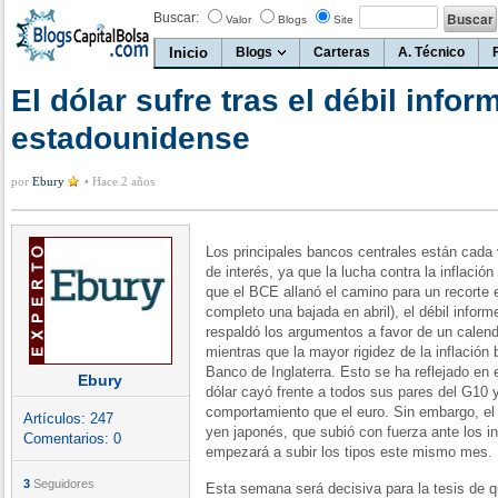
Buscar:
Valor
Blogs
Site
Inicio
Blogs
Carteras
A. Técnico
El dólar sufre tras el débil infor
estadounidense
por
Ebury
•
Hace 2 años
Los principales bancos centrales están cada 
de interés, ya que la lucha contra la inflaci
que el BCE allanó el camino para un recorte e
completo una bajada en abril), el débil infor
respaldó los argumentos a favor de un calenda
mientras que la mayor rigidez de la inflación b
Banco de Inglaterra. Esto se ha reflejado en 
Ebury
dólar cayó frente a todos sus pares del G10 y
comportamiento que el euro. Sin embargo, el
Artículos:
247
yen japonés, que subió con fuerza ante los i
Comentarios:
0
empezará a subir los tipos este mismo mes.
3
Seguidores
Esta semana será decisiva para la tesis de que