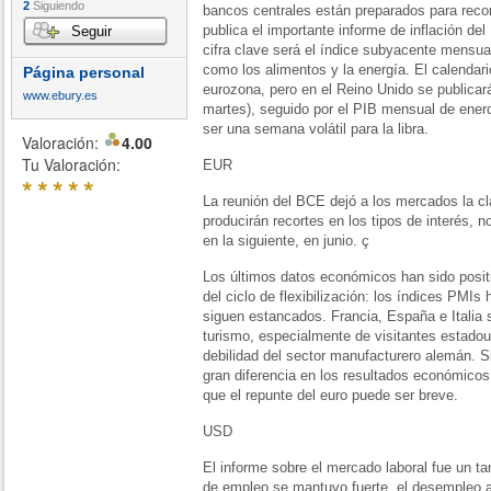
2
Siguiendo
bancos centrales están preparados para recor
publica el importante informe de inflación de
Seguir
cifra clave será el índice subyacente mensua
como los alimentos y la energía. El calendari
Página personal
eurozona, pero en el Reino Unido se publicará 
www.ebury.es
martes), seguido por el PIB mensual de enero 
ser una semana volátil para la libra.
Valoración:
4.00
Tu Valoración:
EUR
*
*
*
*
*
La reunión del BCE dejó a los mercados la cl
producirán recortes en los tipos de interés, n
en la siguiente, en junio. ç
Los últimos datos económicos han sido positi
del ciclo de flexibilización: los índices PM
siguen estancados. Francia, España e Italia 
turismo, especialmente de visitantes estado
debilidad del sector manufacturero alemán. S
gran diferencia en los resultados económicos 
que el repunte del euro puede ser breve.
USD
El informe sobre el mercado laboral fue un ta
de empleo se mantuvo fuerte, el desempleo a