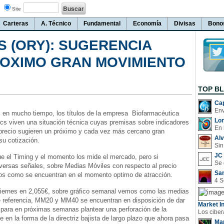
Site
Carteras
A. Técnico
Fundamental
Economía
Divisas
Bono
 (ORY): SUGERENCIA
ROXIMO GRAN MOVIMIENTO
TOP B
Cap
z en mucho tiempo, los títulos de la empresa Biofarmacéutica
Lo
s viven una situación técnica cuyas premisas sobre indicadores
En 
 precio sugieren un próximo y cada vez más cercano gran
Al
su cotización.
Sin
JC 
e el Timing y el momento los mide el mercado, pero si
versas señales, sobre Medias Móviles con respecto al precio
San
os como se encuentran en el momento optimo de atracción.
 viernes en 2,055€, sobre gráfico semanal vemos como las medias
e referencia, MM20 y MM40 se encuentran en disposición de dar
Market In
 para en próximas semanas plantear una perforación de la
e en la forma de la directriz bajista de largo plazo que ahora pasa
Man