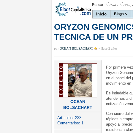
Buscar:
Valor
Blogs
Inicio
Blogs
ORYZON GENOMICS
TECNICA DE UN P
por
OCEAN BOLSACHART
•
Hace 2 años
Por primera ve
Oryzon Genomic
en el panel del
movimiento en 
Es indudable qu
atendemos a di
OCEAN
cotización vem
BOLSACHART
Con cierre del
Artículos:
233
rápidas siempr
Comentarios:
1
apoyo al precio
resistencia clav