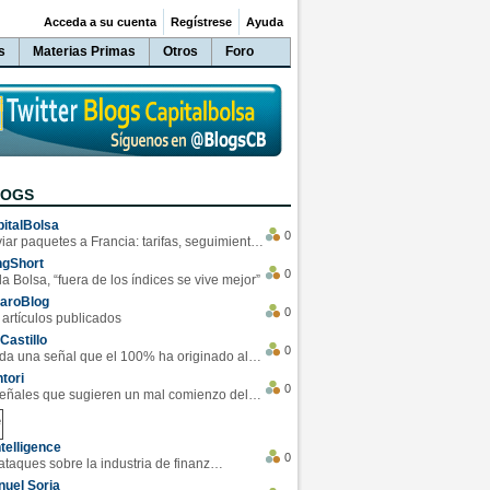
Acceda a su cuenta
Regístrese
Ayuda
s
Materias Primas
Otros
Foro
LOGS
italBolsa
0
Enviar paquetes a Francia: tarifas, seguimiento y ventajas destacadas
ngShort
0
la Bolsa, “fuera de los índices se vive mejor”
varoBlog
0
 artículos publicados
Castillo
0
Se da una señal que el 100% ha originado alzas en las bolsas
tori
0
4 Señales que sugieren un mal comienzo del 3T de la economía EEUU
telligence
0
Los ciberataques sobre la industria de finanzas se han duplicado este año
uel Soria