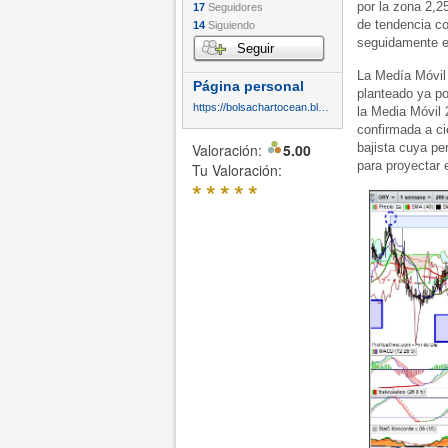
por la zona 2,2
17
Seguidores
de tendencia co
14
Siguiendo
seguidamente e
Seguir
La Medía Móvil 
Página personal
planteado ya p
https://bolsachartocean.blogspot.com/
la Media Móvil 
confirmada a ci
Valoración:
5.00
bajista cuya pe
para proyectar 
Tu Valoración:
*
*
*
*
*