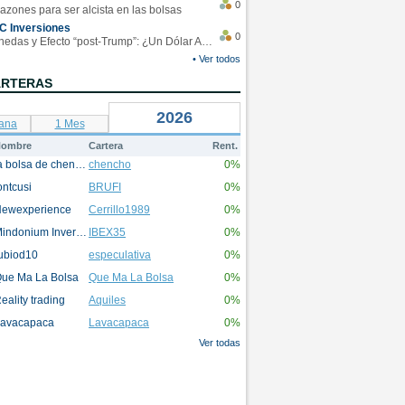
0
azones para ser alcista en las bolsas
C Inversiones
0
Monedas y Efecto “post-Trump”: ¿Un Dólar Americano operando en rangos?
• Ver todos
ARTERAS
2026
ana
1 Mes
ombre
Cartera
Rent.
la bolsa de chencho
chencho
0%
ontcusi
BRUFI
0%
ewexperience
Cerrillo1989
0%
Mindonium Inversions
IBEX35
0%
ubiod10
especulativa
0%
ue Ma La Bolsa
Que Ma La Bolsa
0%
eality trading
Aquiles
0%
avacapaca
Lavacapaca
0%
Ver todas