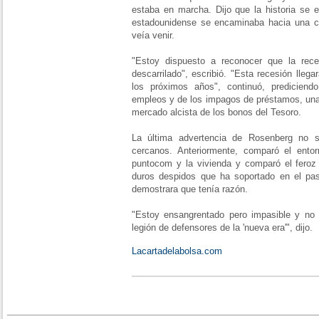
estaba en marcha. Dijo que la historia se 
estadounidense se encaminaba hacia una cr
veía venir.
"Estoy dispuesto a reconocer que la rec
descarrilado", escribió. "Esta recesión lleg
los próximos años", continuó, predicien
empleos y de los impagos de préstamos, una
mercado alcista de los bonos del Tesoro.
La última advertencia de Rosenberg no 
cercanos. Anteriormente, comparó el ento
puntocom y la vivienda y comparó el feroz
duros despidos que ha soportado en el pa
demostrara que tenía razón.
"Estoy ensangrentado pero impasible y no 
legión de defensores de la 'nueva era'", dijo.
Lacartadelabolsa.com