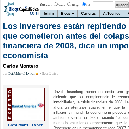
Buscar:
Valor
Blogs
Site
Inicio
Blogs
Carteras
A. Técnico
Los inversores están repitiendo 
que cometieron antes del colapso
financiera de 2008, dice un impo
economista
Carlos Montero
por
BofA Merrill Lynch
•
Hace 2 años
David Rosenberg acaba de emitir una gra
diciendo que su complacencia le record
inmobiliario y la crisis financiera de 2008. 
ahora un aterrizaje suave, en el que la R
inflación sin hundir la economía ni provoca
ambiente similar en 2007, cuando "el co
mercado asumieron erróneamente que la r
BofA Merrill Lynch
Rosenberg en un memorando titulado "2007 