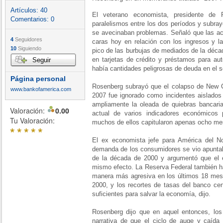
Artículos:
40
El veterano economista, presidente de 
Comentarios:
0
paralelismos entre los dos períodos y subra
se avecinaban problemas. Señaló que las ac
4
Seguidores
caras hoy en relación con los ingresos y l
10
Siguiendo
pico de las burbujas de mediados de la déca
en tarjetas de crédito y préstamos para a
Seguir
había cantidades peligrosas de deuda en el se
Página personal
Rosenberg subrayó que el colapso de New C
www.bankofamerica.com
2007 fue ignorado como incidentes aislados
ampliamente la oleada de quiebras bancaria
Valoración:
0.00
actual de varios indicadores económicos 
Tu Valoración:
muchos de ellos capitularon apenas ocho me
*
*
*
*
*
El ex economista jefe para América del No
demanda de los consumidores se vio apuntal
de la década de 2000 y argumentó que el 
mismo efecto. La Reserva Federal también h
manera más agresiva en los últimos 18 me
2000, y los recortes de tasas del banco cen
suficientes para salvar la economía, dijo.
Rosenberg dijo que en aquel entonces, los 
narrativa de que el ciclo de auge y caída 