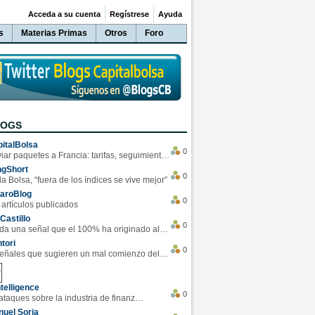
Acceda a su cuenta
Regístrese
Ayuda
s
Materias Primas
Otros
Foro
LOGS
italBolsa
0
Enviar paquetes a Francia: tarifas, seguimiento y ventajas destacadas
ngShort
0
la Bolsa, “fuera de los índices se vive mejor”
varoBlog
0
 artículos publicados
Castillo
0
Se da una señal que el 100% ha originado alzas en las bolsas
tori
0
4 Señales que sugieren un mal comienzo del 3T de la economía EEUU
telligence
0
Los ciberataques sobre la industria de finanzas se han duplicado este año
uel Soria