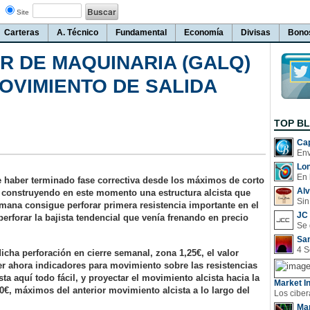
Site
Carteras
A. Técnico
Fundamental
Economía
Divisas
Bono
R DE MAQUINARIA (GALQ)
OVIMIENTO DE SALIDA
TOP B
Cap
Lo
En 
e haber terminado fase correctiva desde los máximos de corto
Al
 construyendo en este momento una estructura alcista que
Sin
ana consigue perforar primera resistencia importante en el
JC 
perforar la bajista tendencial que venía frenando en precio
San
cha perforación en cierre semanal, zona 1,25€, el valor
r ahora indicadores para movimiento sobre las resistencias
ta aquí todo fácil, y proyectar el movimiento alcista hacia la
Market In
70€, máximos del anterior movimiento alcista a lo largo del
Man