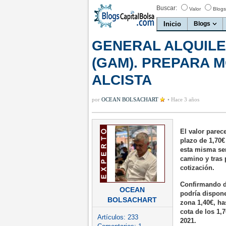
Buscar:
Valor
Blogs
Inicio
Blogs
GENERAL ALQUILE
(GAM). PREPARA M
ALCISTA
por
OCEAN BOLSACHART
•
Hace 3 años
El valor parec
plazo de 1,70€
esta misma sem
camino y tras 
cotización.
Confirmando di
OCEAN
podría dispone
BOLSACHART
zona 1,40€, has
cota de los 1,
Artículos:
233
2021.