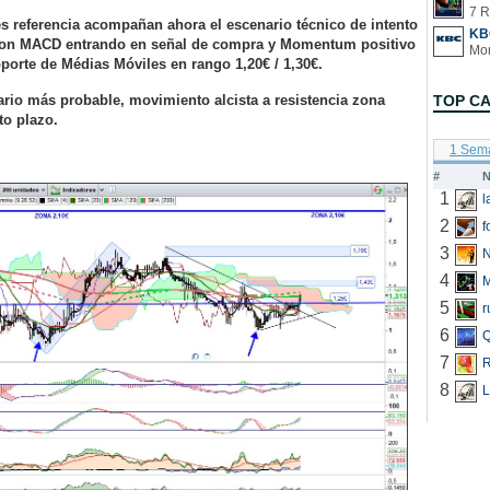
7 R
s referencia acompañan ahora el escenario técnico de intento
KB
 con MACD entrando en señal de compra y Momentum positivo
oporte de Médias Móviles en rango 1,20€ / 1,30€.
rio más probable, movimiento alcista a resistencia zona
TOP C
rto plazo.
1 Sem
#
N
1
2
f
3
N
4
5
r
6
Q
7
R
8
L