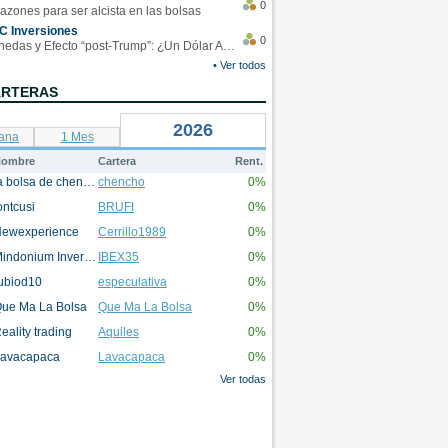
0
azones para ser alcista en las bolsas
C Inversiones
0
Monedas y Efecto “post-Trump”: ¿Un Dólar Americano operando en rangos?
• Ver todos
ARTERAS
2026
ana
1 Mes
ombre
Cartera
Rent.
la bolsa de chencho
chencho
0%
ontcusi
BRUFI
0%
ewexperience
Cerrillo1989
0%
Mindonium Inversions
IBEX35
0%
ubiod10
especulativa
0%
ue Ma La Bolsa
Que Ma La Bolsa
0%
eality trading
Aquiles
0%
avacapaca
Lavacapaca
0%
Ver todas