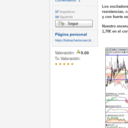
Comentarios:
1
Los osciladore
resistencias,
17
Seguidores
y con fuerte s
14
Siguiendo
Seguir
Nuestro escena
1,70€ en el co
Página personal
https://bolsachartocean.blogspot.com/
Valoración:
5.00
Tu Valoración:
*
*
*
*
*