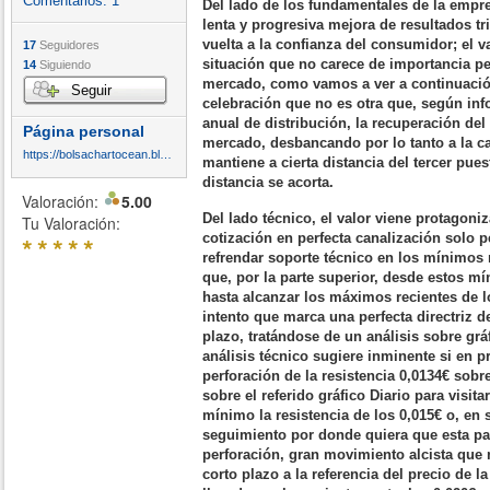
Comentarios:
1
Del lado de los fundamentales de la empr
lenta y progresiva mejora de resultados tr
vuelta a la confianza del consumidor; el v
17
Seguidores
situación que no carece de importancia pe
14
Siguiendo
mercado, como vamos a ver a continuación
Seguir
celebración que no es otra que, según inf
anual de distribución, la recuperación del
Página personal
mercado, desbancando por lo tanto a la c
https://bolsachartocean.blogspot.com/
mantiene a cierta distancia del tercer pues
distancia se acorta.
Valoración:
5.00
Del lado técnico, el valor viene protagoni
Tu Valoración:
*
*
*
*
*
cotización en perfecta canalización solo pe
refrendar soporte técnico en los mínimos r
que, por la parte superior, desde estos mí
hasta alcanzar los máximos recientes de l
intento que marca una perfecta directriz de
plazo, tratándose de un análisis sobre grá
análisis técnico sugiere inminente si en 
perforación de la resistencia 0,0134€ sobr
sobre el referido gráfico Diario para visit
mínimo la resistencia de los 0,015€ o, en s
seguimiento por donde quiera que esta p
perforación, gran movimiento alcista que n
corto plazo a la referencia del precio de 