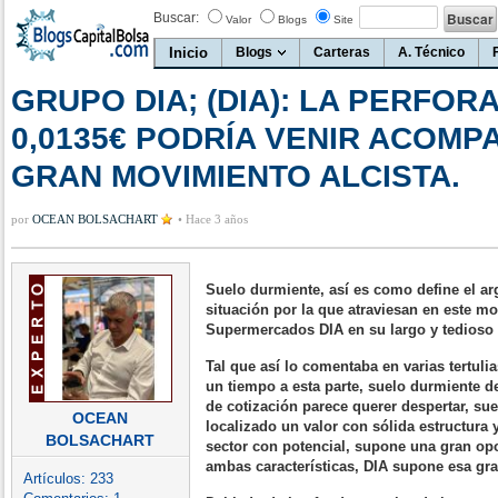
Buscar:
Valor
Blogs
Site
Inicio
Blogs
Carteras
A. Técnico
GRUPO DIA; (DIA): LA PERFOR
0,0135€ PODRÍA VENIR ACOMP
GRAN MOVIMIENTO ALCISTA.
por
OCEAN BOLSACHART
•
Hace 3 años
Suelo durmiente, así es como define el arg
situación por la que atraviesan en este m
Supermercados DIA en su largo y tedioso 
Tal que así lo comentaba en varias tertulia
un tiempo a esta parte, suelo durmiente d
de cotización parece querer despertar, su
OCEAN
localizado un valor con sólida estructura
BOLSACHART
sector con potencial, supone una gran op
ambas características, DIA supone esa gr
Artículos:
233