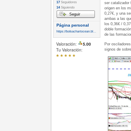
17
Seguidores
ser catalizador
14
Siguiendo
origen en los m
0,27€, y una s
Seguir
ambas a las que
los 0,36€ / 0,3
Página personal
doble formación
https://bolsachartocean.blogspot.com/
de las formacio
Valoración:
5.00
Por osciladore
Tu Valoración:
signos de sobre
*
*
*
*
*