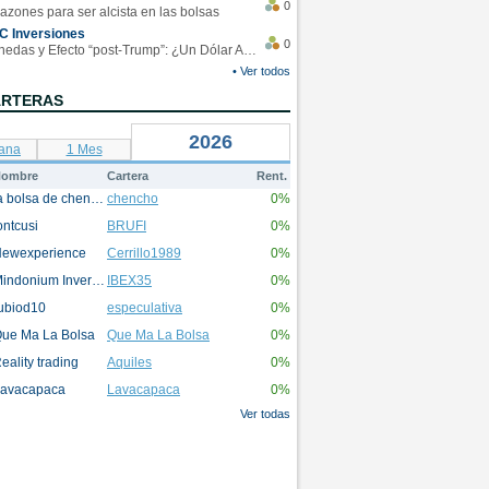
0
azones para ser alcista en las bolsas
C Inversiones
0
Monedas y Efecto “post-Trump”: ¿Un Dólar Americano operando en rangos?
• Ver todos
ARTERAS
2026
ana
1 Mes
ombre
Cartera
Rent.
la bolsa de chencho
chencho
0%
ontcusi
BRUFI
0%
ewexperience
Cerrillo1989
0%
Mindonium Inversions
IBEX35
0%
ubiod10
especulativa
0%
ue Ma La Bolsa
Que Ma La Bolsa
0%
eality trading
Aquiles
0%
avacapaca
Lavacapaca
0%
Ver todas