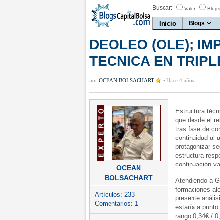
Buscar:
Valor
Blogs
Inicio
Blogs
DEOLEO (OLE); I
TECNICA EN TRIP
por
OCEAN BOLSACHART
•
Hace 4 años
Estructura técn
que desde el re
tras fase de con
continuidad al a
protagonizar s
estructura resp
continuación va
OCEAN
BOLSACHART
Atendiendo a Gr
formaciones alc
Artículos:
233
presente análi
Comentarios:
1
estaría a punto
rango 0,34€ / 0