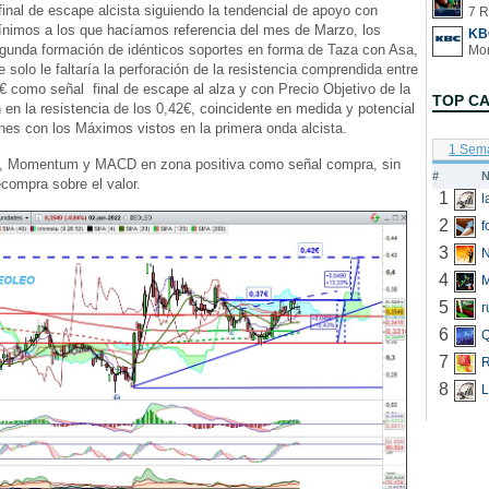
 final de escape alcista siguiendo la tendencial de apoyo con
7 R
ínimos a los que hacíamos referencia del mes de Marzo, los
KB
egunda formación de idénticos soportes en forma de Taza con Asa,
 solo le faltaría la perforación de la resistencia comprendida entre
7€ como señal final de escape al alza y con Precio Objetivo de la
TOP C
 en la resistencia de los 0,42€, coincidente en medida y potencial
nes con los Máximos vistos en la primera onda alcista.
1 Sem
s, Momentum y MACD en zona positiva como señal compra, sin
#
N
compra sobre el valor.
1
2
f
3
N
4
5
r
6
Q
7
R
8
L