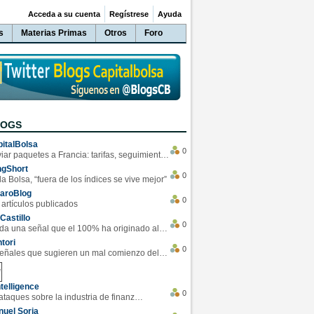
Acceda a su cuenta
Regístrese
Ayuda
s
Materias Primas
Otros
Foro
LOGS
italBolsa
0
Enviar paquetes a Francia: tarifas, seguimiento y ventajas destacadas
ngShort
0
la Bolsa, “fuera de los índices se vive mejor”
varoBlog
0
 artículos publicados
Castillo
0
Se da una señal que el 100% ha originado alzas en las bolsas
tori
0
4 Señales que sugieren un mal comienzo del 3T de la economía EEUU
telligence
0
Los ciberataques sobre la industria de finanzas se han duplicado este año
uel Soria