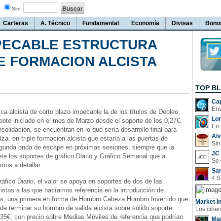
Site
Carteras
A. Técnico
Fundamental
Economía
Divisas
Bono
MPECABLE ESTRUCTURA
LE FORMACION ALCISTA
TOP B
Cap
ica alcista de corto plazo impecable la de los títulos de Deoleo,
Lo
bote iniciado en el mes de Marzo desde el soporte de los 0,27€,
En 
solidación, se encuentran en lo que sería desarrollo final para
Al
lza, en triple formación alcista que estaría a las puertas de
Sin
egunda onda de escape en próximas sesiones, siempre que la
JC 
ete los soportes de gráfico Diario y Gráfico Semanal que a
mos a detallar.
San
áfico Diario, el valor se apoya en soportes de dos de las
istas a las que hacíamos referencia en la introducción de
sis, una primera en forma de Hombro Cabeza Hombro Invertido que
Market In
 de terminar su hombro de salida alcista sobre sólido soporte
,35€, con precio sobre Medias Móviles de referencia que podrían
Man