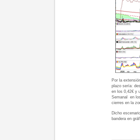
Por la extensió
plazo sería: des
en los 0,42€ y 
Semanal en los
cierres en la z
Dicho escenario
bandera en gráf