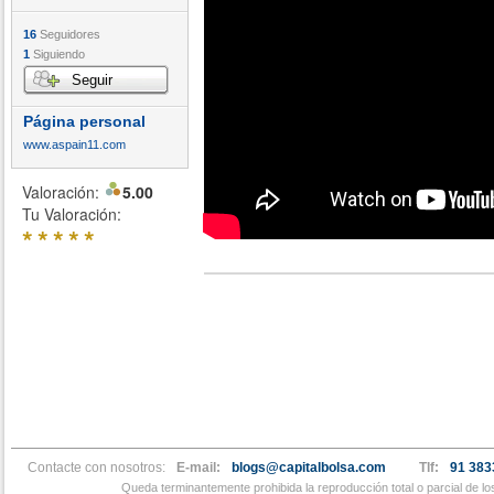
16
Seguidores
1
Siguiendo
Seguir
Página personal
www.aspain11.com
Valoración:
5.00
Tu Valoración:
*
*
*
*
*
Contacte con nosotros:
E-mail:
blogs@capitalbolsa.com
Tlf:
91 383
Queda terminantemente prohibida la reproducción total o parcial de l