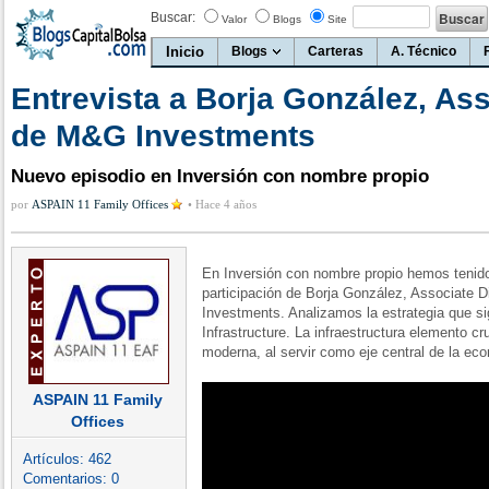
Buscar:
Valor
Blogs
Site
Inicio
Blogs
Carteras
A. Técnico
Entrevista a Borja González, Ass
de M&G Investments
Nuevo episodio en Inversión con nombre propio
por
ASPAIN 11 Family Offices
•
Hace 4 años
En Inversión con nombre propio hemos tenido 
participación de Borja González, Associate 
Investments. Analizamos la estrategia que s
Infrastructure. La infraestructura elemento c
moderna, al servir como eje central de la ec
ASPAIN 11 Family
Offices
Artículos:
462
Comentarios:
0