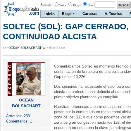
Buscar:
Valor
Blogs
Site
Inicio
Blogs
Carteras
A. Técnico
SOLTEC (SOL): GAP CERRADO,
CONTINUIDAD ALCISTA
por
OCEAN BOLSACHART
•
Hace 5 años
Comentábamos Soltec en momento técnico de
confirmación de la ruptura de una bajista clav
Gap en los 10,22€.
Dos sesiones ha necesitado el valor para con
alcista en prefecto canal definido ahora con 
primer objetivo planteado ya cumplido.
OCEAN
BOLSACHART
Nuestras referencias a partir de aquí, en mo
pasan por la comentada en techo canal alcist
Artículos:
233
zona de los 11€, y que como podemos ver en 
Comentarios:
1
zona de gran congestión hasta los 12€, el dev
encuentra en esta zona la clave para dirigirs