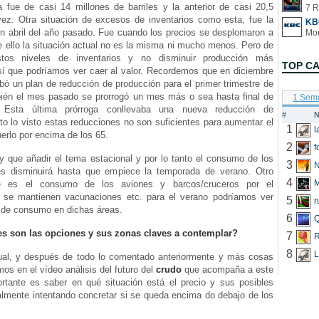
fue de casi 14 millones de barriles y la anterior de casi 20,5
7 R
vez. Otra situación de excesos de inventarios como esta, fue la
KB
n abril del año pasado. Fue cuando los precios se desplomaron a
e ello la situación actual no es la misma ni mucho menos. Pero de
tos niveles de inventarios y no disminuir producción más
TOP C
sí que podríamos ver caer al valor. Recordemos que en diciembre
ó un plan de reducción de producción para el primer trimestre de
ién el mes pasado se prorrogó un mes más o sea hasta final de
1 Sem
. Esta última prórroga conllevaba una nueva reducción de
#
N
to lo visto estas reducciones no son suficientes para aumentar el
1
erlo por encima de los 65.
2
f
ay que añadir el tema estacional y por lo tanto el consumo de los
3
N
s disminuirá hasta que empiece la temporada de verano. Otro
4
e es el consumo de los aviones y barcos/cruceros por el
i se mantienen vacunaciones etc. para el verano podríamos ver
5
r
 de consumo en dichas áreas.
6
Q
s son las opciones y sus zonas claves a contemplar?
7
R
8
L
al, y después de todo lo comentado anteriormente y más cosas
s en el vídeo análisis del futuro del
crudo
que acompaña a este
portante es saber en qué situación está el precio y sus posibles
almente intentando concretar si se queda encima do debajo de los