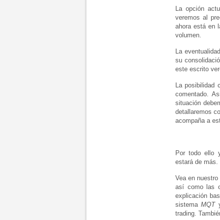
La opción actu
veremos al pre
ahora está en 
volumen.
La eventualidad
su consolidació
este escrito ve
La posibilidad
comentado. As
situación debe
detallaremos c
acompaña a est
Por todo ello
estará de más.
Vea en nuestro 
así como las 
explicación bas
sistema
MQT
y
trading. Tambié