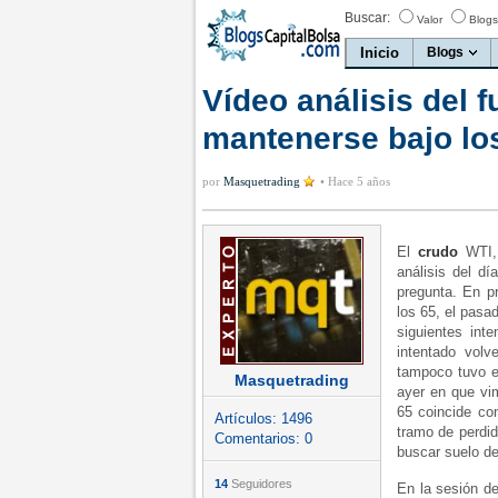
Buscar:
Valor
Blogs
Inicio
Blogs
Vídeo análisis del 
mantenerse bajo lo
por
Masquetrading
•
Hace 5 años
El
crudo
WTI, 
análisis del d
pregunta. En p
los 65, el pasa
siguientes int
intentado vol
tampoco tuvo e
Masquetrading
ayer en que vim
65 coincide co
Artículos:
1496
tramo de perdid
Comentarios:
0
buscar suelo de
14
Seguidores
En la sesión d