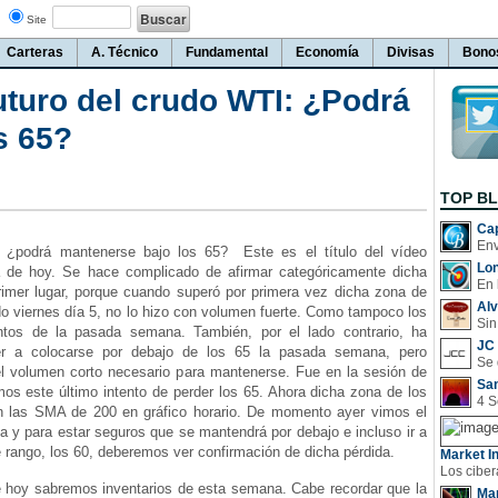
Site
Carteras
A. Técnico
Fundamental
Economía
Divisas
Bono
futuro del crudo WTI: ¿Podrá
s 65?
TOP B
Cap
¿podrá mantenerse bajo los 65? Este es el título del vídeo
Lo
ía de hoy. Se hace complicado de afirmar categóricamente dicha
En 
rimer lugar, porque cuando superó por primera vez dicha zona de
Al
do viernes día 5, no lo hizo con volumen fuerte. Como tampoco los
Sin
entos de la pasada semana. También, por el lado contrario, ha
JC 
ver a colocarse por debajo de los 65 la pasada semana, pero
l volumen corto necesario para mantenerse. Fue en la sesión de
San
os este último intento de perder los 65. Ahora dicha zona de los
n las SMA de 200 en gráfico horario. De momento ayer vimos el
a y para estar seguros que se mantendrá por debajo e incluso ir a
 rango, los 60, deberemos ver confirmación de dicha pérdida.
Market In
e hoy sabremos inventarios de esta semana. Cabe recordar que la
Man