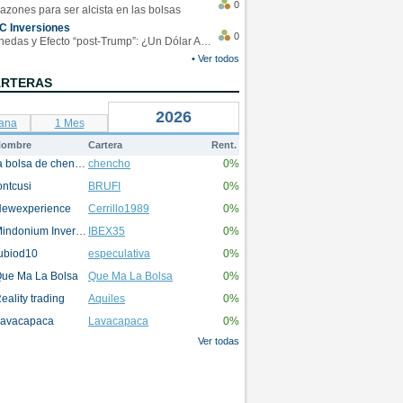
0
azones para ser alcista en las bolsas
C Inversiones
0
Monedas y Efecto “post-Trump”: ¿Un Dólar Americano operando en rangos?
• Ver todos
ARTERAS
2026
ana
1 Mes
ombre
Cartera
Rent.
la bolsa de chencho
chencho
0%
ontcusi
BRUFI
0%
ewexperience
Cerrillo1989
0%
Mindonium Inversions
IBEX35
0%
ubiod10
especulativa
0%
ue Ma La Bolsa
Que Ma La Bolsa
0%
eality trading
Aquiles
0%
avacapaca
Lavacapaca
0%
Ver todas