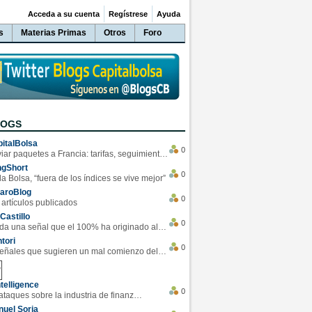
Acceda a su cuenta
Regístrese
Ayuda
s
Materias Primas
Otros
Foro
LOGS
italBolsa
0
Enviar paquetes a Francia: tarifas, seguimiento y ventajas destacadas
ngShort
0
la Bolsa, “fuera de los índices se vive mejor”
varoBlog
0
 artículos publicados
Castillo
0
Se da una señal que el 100% ha originado alzas en las bolsas
tori
0
4 Señales que sugieren un mal comienzo del 3T de la economía EEUU
telligence
0
Los ciberataques sobre la industria de finanzas se han duplicado este año
uel Soria