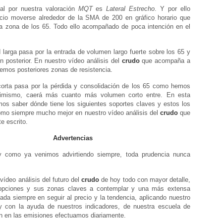
al por nuestra valoración
MQT
es
Lateral Estrecho
. Y por ello
cio moverse alrededor de la SMA de 200 en gráfico horario que
la zona de los 65. Todo ello acompañado de poca intención en el
 larga pasa por la entrada de volumen largo fuerte sobre los 65 y
n posterior. En nuestro vídeo análisis del
crudo
que acompaña a
remos posteriores zonas de resistencia.
 corta pasa por la pérdida y consolidación de los 65 como hemos
imismo, caerá más cuanto más volumen corto entre. En esta
mos saber dónde tiene los siguientes soportes claves y estos los
omo siempre mucho mejor en nuestro vídeo análisis del
crudo
que
e escrito.
Advertencias
 y como ya venimos advirtiendo siempre, toda prudencia nunca
vídeo análisis del futuro del
crudo
de hoy todo con mayor detalle,
opciones y sus zonas claves a contemplar y una más extensa
ada siempre en seguir al precio y la tendencia, aplicando nuestro
 con la ayuda de nuestros indicadores, de nuestra escuela de
n en las emisiones efectuamos diariamente.