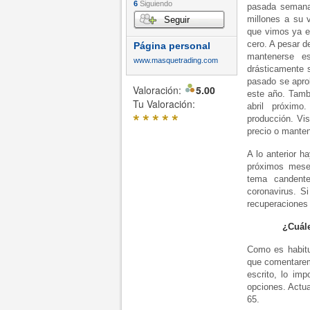
6
Siguiendo
pasada semana 
millones a su 
Seguir
que vimos ya e
cero. A pesar d
Página personal
mantenerse es
www.masquetrading.com
drásticamente 
pasado se aprob
Valoración:
5.00
este año. Tamb
Tu Valoración:
abril próximo
*
*
*
*
*
producción. Vis
precio o manten
A lo anterior h
próximos mese
tema candent
coronavirus. S
recuperaciones
¿Cuále
Como es habitu
que comentaremo
escrito, lo im
opciones. Actu
65.