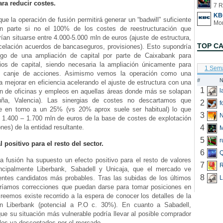
ra reducir costes.
7 R
KB
e la operación de fusión permitirá generar un “badwill” suficiente
an parte si no el 100% de los costes de reestructuración que
an situarse entre 4.000-5.000 mln de euros (ajuste de estructura,
TOP C
celación acuerdos de bancaseguros, provisiones). Esto supondría
esgo de una ampliación de capital por parte de Caixabank para
atios de capital, siendo necesaria la ampliación únicamente para
1 Sem
al canje de acciones. Asimismo vemos la operación como una
#
N
a mejorar en eficiencia acelerando el ajuste de estructura con una
1
n de oficinas y empleos en aquellas áreas donde más se solapan
luña, Valencia). Las sinergias de costes no descartamos que
2
f
e en torno a un 25% (vs 20% aprox suele ser habitual) lo que
3
N
e 1.400 – 1.700 mln de euros de la base de costes de explotación
nes) de la entidad resultante.
4
5
r
l positivo para el resto del sector.
6
Q
a fusión ha supuesto un efecto positivo para el resto de valores
7
R
rincipalmente Liberbank, Sabadell y Unicaja, que el mercado ve
8
entes candidatos más probables. Tras las subidas de los últimos
L
ríamos correcciones que puedan darse para tomar posiciones en
eemos existe recorrido a la espera de conocer los detalles de la
en Liberbank (potencial a P.O c. 30%). En cuanto a Sabadell,
e su situación más vulnerable podría llevar al posible comprador
plos ya descontados por el mercado.