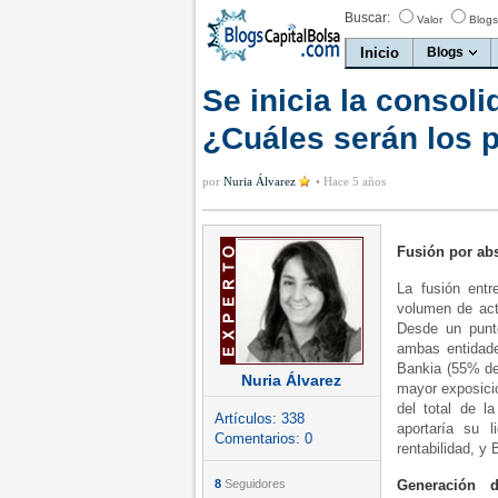
Buscar:
Valor
Blogs
Inicio
Blogs
Se inicia la consoli
¿Cuáles serán los 
por
Nuria Álvarez
•
Hace 5 años
Fusión por ab
La fusión ent
volumen de act
Desde un punto
ambas entidade
Bankia (55% de
Nuria Álvarez
mayor exposici
del total de l
Artículos:
338
aportaría su 
Comentarios:
0
rentabilidad, y
8
Seguidores
Generación d