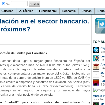
Site
Carteras
A. Técnico
Fundamental
Economía
Divisas
Bono
dación en el sector bancario.
próximos?
TOP B
Cap
sorción de Bankia por Caixabank.
Lo
En 
re ambas daría lugar al mayor grupo financiero de España por
Al
ivos que alcanzaría más de 620.000 de mln euros (cifras 1S20).
Sin
 de vista de negocio, la estructura de la cartera crediticia de
JC 
s es complementaria con mayor peso del crédito hipotecario en
l total de la cartera de crédito bruta en 1S20 vs 35% de CABK) y
San
ón a crédito a empresas y consumo de Caixabank vs Bankia (47%
a cartera de crédito bruta vs 39% respectivamente). Caixabank
liderazgo en el negocio de seguros y un negocio de mayor
 Bankia una mejor posición de solvencia.
Market In
e “badwill” para cubrir costes de reestructuración y
Man